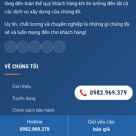
lòng đến toàn thể quý khách hàng khi tin tưởng đến tất cả
các dịch vụ xây dựng của chúng tôi.
Uy tín, chất lượng và chuyên nghiệp là những gì chúng tôi
sẽ và luôn mang đến cho khách hàng!
VỀ CHÚNG TÔI
Giới thiệu
0982.969.379
0982.969.379
Tuyển dụng
Chính sách bảo hành
Hotline
Gửi yêu cầu
Chính sách bảo mật
0982.969.379
báo giá
Tiến độ thanh toán