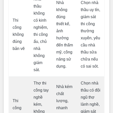
Nhà
Chọn nhà
thầu
không
thầu uy tín,
không
đúng
giám sát
Thi
có kinh
thiết kế,
thi công
công
nghiệm,
ảnh
thường
không
thi công
hưởng
xuyên, yêu
đúng
ẩu, chủ
đến thẩm
cầu nhà
bản vẽ
nhà
mỹ, công
thầu sửa
không
năng sử
chữa nếu
giám
dụng.
có sai sót.
sát.
Thợ thi
Chọn nhà
Nhà kém
công tay
thầu có đội
chất
nghề
ngũ thợ
Thi
lượng,
kém,
lành nghề,
công
nhanh
không
giám sát