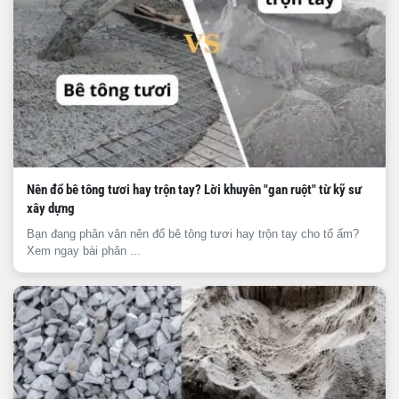
Nên đổ bê tông tươi hay trộn tay? Lời khuyên "gan ruột" từ kỹ sư
xây dựng
Bạn đang phân vân nên đổ bê tông tươi hay trộn tay cho tổ ấm?
Xem ngay bài phân ...