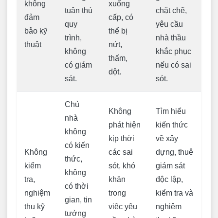
không
xuống
tuân thủ
chặt chẽ,
đảm
cấp, có
quy
yêu cầu
bảo kỹ
thể bị
trình,
nhà thầu
thuật
nứt,
không
khắc phục
thấm,
có giám
nếu có sai
dột.
sát.
sót.
Chủ
Không
Tìm hiểu
nhà
phát hiện
kiến thức
không
kịp thời
về xây
có kiến
Không
các sai
dựng, thuê
thức,
kiểm
sót, khó
giám sát
không
tra,
khăn
độc lập,
có thời
nghiệm
trong
kiểm tra và
gian, tin
thu kỹ
việc yêu
nghiệm
tưởng