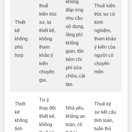
không
thuê
Thuê kiến
đáp ứng
kiến trúc
trúc sư có
nhu cầu
Thiết
sư, tự
kinh
sử dụng,
kế
thiết kế,
nghiệm,
lãng phí
không
không
tham khảo
không
phù
tham
ý kiến của
gian, tốn
hợp
khảo ý
người có
kém chi
kiến
chuyên
phí sửa
chuyên
môn.
chữa, cải
gia.
tạo.
Tự ý
Thiết
Thuê kỹ
thay đổi
Nhà yếu,
kế
sư kết cấu
thiết kế,
không an
không
tính toán,
không
toàn, có
tính
tuân thủ