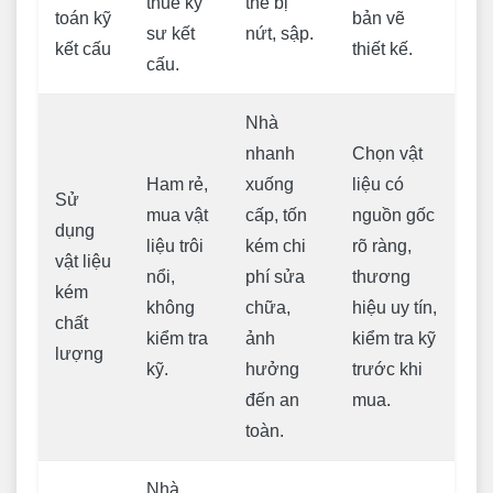
thuê kỹ
thể bị
toán kỹ
bản vẽ
sư kết
nứt, sập.
kết cấu
thiết kế.
cấu.
Nhà
nhanh
Chọn vật
Ham rẻ,
xuống
liệu có
Sử
mua vật
cấp, tốn
nguồn gốc
dụng
liệu trôi
kém chi
rõ ràng,
vật liệu
nổi,
phí sửa
thương
kém
không
chữa,
hiệu uy tín,
chất
kiểm tra
ảnh
kiểm tra kỹ
lượng
kỹ.
hưởng
trước khi
đến an
mua.
toàn.
Nhà