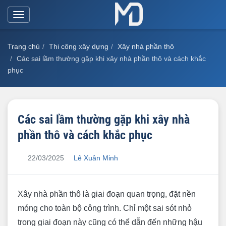
Toggle
navigation
Trang chủ
Thi công xây dựng
Xây nhà phần thô
Các sai lầm thường gặp khi xây nhà phần thô và cách khắc
phục
Các sai lầm thường gặp khi xây nhà
phần thô và cách khắc phục
22/03/2025
Lê Xuân Minh
Xây nhà phần thô là giai đoạn quan trọng, đặt nền
móng cho toàn bộ công trình. Chỉ một sai sót nhỏ
trong giai đoạn này cũng có thể dẫn đến những hậu