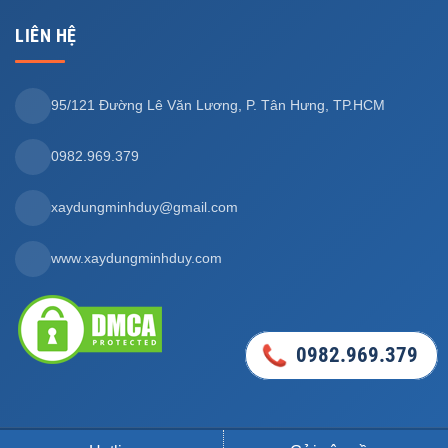
LIÊN HỆ
95/121 Đường Lê Văn Lương, P. Tân Hưng, TP.HCM
0982.969.379
xaydungminhduy@gmail.com
www.xaydungminhduy.com
0982.969.379
0982.969.379