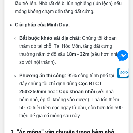
lầu trở lên. Nhà rất dễ bị lún nghiêng (lún lệch) nếu
móng không chạm đến tầng đất cứng.
Giải pháp của Minh Duy:
Bắt buộc khảo sát địa chất:
Chúng tôi khoan
thăm dò tại chỗ. Tại Hóc Môn, tầng đất cứng
thường nằm ở độ sâu
18m - 32m
(sâu hơn nhiều
so với nội thành).
Phương án thi công:
95% công trình phố tại
đây chúng tôi chỉ định dùng
Cọc BTCT
250x250mm
hoặc
Cọc khoan nhồi
(với nhà
hẻm nhỏ, ép tải không vào được). Thà tốn thêm
50-70 triệu tiền cọc ngay từ đầu, còn hơn tốn 500
triệu để gia cố móng sau này.
2. "Ác mộng" vận chuyển trong hẻm nhỏ