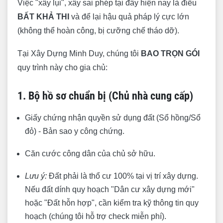
Việc "xây lụi", xây sai phép tại đây hiện nay là điều
BẤT KHẢ THI
và để lại hậu quả pháp lý cực lớn
(không thể hoàn công, bị cưỡng chế tháo dỡ).
Tại Xây Dựng Minh Duy, chúng tôi
BAO TRỌN GÓI
quy trình này cho gia chủ:
1. Bộ hồ sơ chuẩn bị (Chủ nhà cung cấp)
Giấy chứng nhận quyền sử dụng đất (Sổ hồng/Sổ
đỏ) - Bản sao y công chứng.
Căn cước công dân của chủ sở hữu.
Lưu ý:
Đất phải là thổ cư 100% tại vị trí xây dựng.
Nếu đất dính quy hoạch "Dân cư xây dựng mới"
hoặc "Đất hỗn hợp", cần kiểm tra kỹ thông tin quy
hoạch (chúng tôi hỗ trợ check miễn phí).