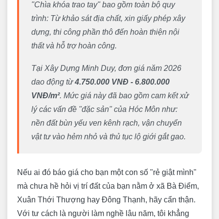
"Chìa khóa trao tay" bao gồm toàn bộ quy
trình: Từ khảo sát địa chất, xin giấy phép xây
dựng, thi công phần thô đến hoàn thiện nội
thất và hỗ trợ hoàn công.
Tại Xây Dựng Minh Duy, đơn giá năm 2026
dao động từ
4.750.000 VNĐ - 6.800.000
VNĐ/m²
. Mức giá này đã bao gồm cam kết xử
lý các vấn đề "đặc sản" của Hóc Môn như:
nền đất bùn yếu ven kênh rạch, vận chuyển
vật tư vào hẻm nhỏ và thủ tục lộ giới gắt gao.
Nếu ai đó báo giá cho bạn một con số "rẻ giật mình"
mà chưa hề hỏi vị trí đất của bạn nằm ở xã Bà Điểm,
Xuân Thới Thượng hay Đông Thạnh, hãy cẩn thận.
Với tư cách là người làm nghề lâu năm, tôi khẳng