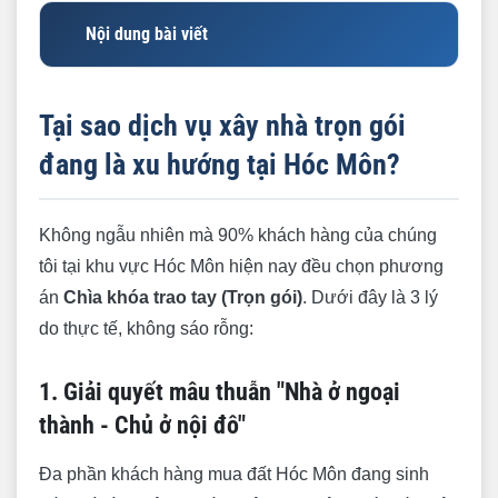
Nội dung bài viết
Tại sao dịch vụ xây nhà trọn gói đang là xu
hướng tại Hóc Môn?
Tại sao dịch vụ xây nhà trọn gói
Báo giá xây nhà trọn gói Huyện Hóc Môn 2026
đang là xu hướng tại Hóc Môn?
(Chi tiết & Minh bạch)
1. Bảng giá trọn gói theo vật tư
Không ngẫu nhiên mà 90% khách hàng của chúng
2. Cách tính diện tích xây dựng chuẩn (Tránh
tôi tại khu vực Hóc Môn hiện nay đều chọn phương
bị hớ)
án
Chìa khóa trao tay (Trọn gói)
. Dưới đây là 3 lý
do thực tế, không sáo rỗng:
3. Các chi phí phát sinh ĐẶC THÙ tại Hóc
Môn
1. Giải quyết mâu thuẫn "Nhà ở ngoại
Thách thức "Đặc sản" khi xây nhà tại Hóc Môn
thành - Chủ ở nội đô"
& Giải pháp của chuyên gia
Thủ tục xin giấy phép xây dựng tại UBND
Đa phần khách hàng mua đất Hóc Môn đang sinh