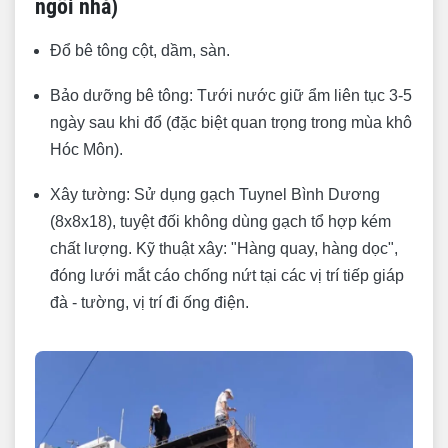
ngôi nhà)
Đổ bê tông cột, dầm, sàn.
Bảo dưỡng bê tông: Tưới nước giữ ẩm liên tục 3-5
ngày sau khi đổ (đặc biệt quan trọng trong mùa khô
Hóc Môn).
Xây tường: Sử dụng gạch Tuynel Bình Dương
(8x8x18), tuyệt đối không dùng gạch tổ hợp kém
chất lượng. Kỹ thuật xây: "Hàng quay, hàng dọc",
đóng lưới mắt cáo chống nứt tại các vị trí tiếp giáp
đà - tường, vị trí đi ống điện.