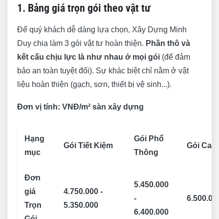
1. Bảng giá trọn gói theo vật tư
Để quý khách dễ dàng lựa chọn, Xây Dựng Minh
Duy chia làm 3 gói vật tư hoàn thiện.
Phần thô và
kết cấu chịu lực là như nhau ở mọi gói
(để đảm
bảo an toàn tuyệt đối). Sự khác biệt chỉ nằm ở vật
liệu hoàn thiện (gạch, sơn, thiết bị vệ sinh...).
Đơn vị tính: VNĐ/m² sàn xây dựng
Hạng
Gói Phổ
Gói Tiết Kiệm
Gói Cao
mục
Thông
Đơn
5.450.000
giá
4.750.000 -
-
6.500.00
Trọn
5.350.000
6.400.000
Gói