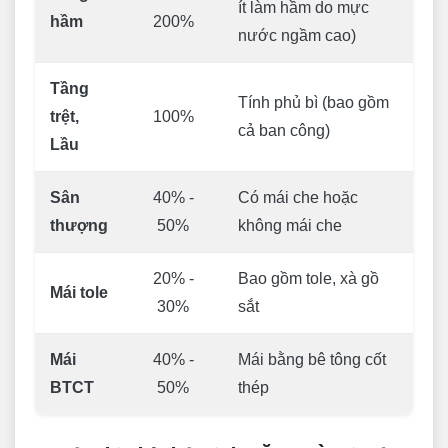
ít làm hầm do mực
hầm
200%
nước ngầm cao)
Tầng
Tính phủ bì (bao gồm
trệt,
100%
cả ban công)
Lầu
Sân
40% -
Có mái che hoặc
thượng
50%
không mái che
20% -
Bao gồm tole, xà gồ
Mái tole
30%
sắt
Mái
40% -
Mái bằng bê tông cốt
BTCT
50%
thép