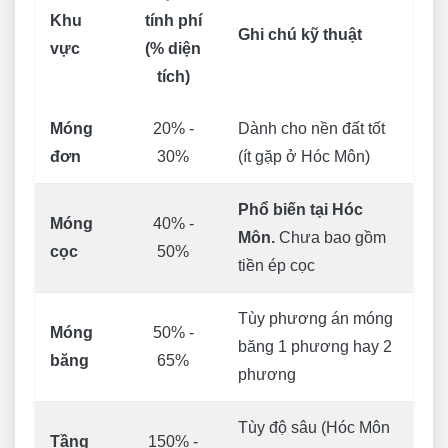
Khu
tính phí
Ghi chú kỹ thuật
vực
(% diện
tích)
Móng
20% -
Dành cho nền đất tốt
đơn
30%
(ít gặp ở Hóc Môn)
Phổ biến tại Hóc
Móng
40% -
Môn.
Chưa bao gồm
cọc
50%
tiền ép cọc
Tùy phương án móng
Móng
50% -
băng 1 phương hay 2
băng
65%
phương
Tùy độ sâu (Hóc Môn
Tầng
150% -