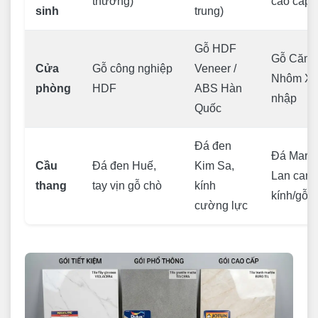
thường)
cao cấp)
sinh
trung)
Gỗ HDF
Gỗ Căm x
Cửa
Gỗ công nghiệp
Veneer /
Nhôm Xi
phòng
HDF
ABS Hàn
nhập
Quốc
Đá đen
Đá Marbl
Cầu
Đá đen Huế,
Kim Sa,
Lan can
thang
tay vịn gỗ chò
kính
kính/gỗ 
cường lực