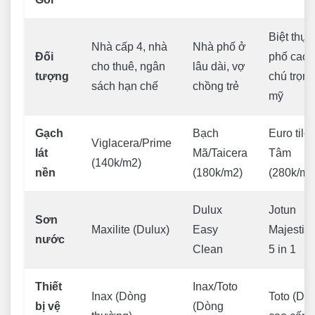
Biệt thự,
Nhà cấp 4, nhà
Nhà phố ở
Đối
phố cao 
cho thuê, ngân
lâu dài, vợ
tượng
chú trọn
sách hạn chế
chồng trẻ
mỹ
Gạch
Bạch
Euro tile
Viglacera/Prime
lát
Mã/Taicera
Tâm
(140k/m2)
nền
(180k/m2)
(280k/m2
Dulux
Jotun
Sơn
Maxilite (Dulux)
Easy
Majestic
nước
Clean
5 in 1
Thiết
Inax/Toto
Inax (Dòng
Toto (Dò
bị vệ
(Dòng