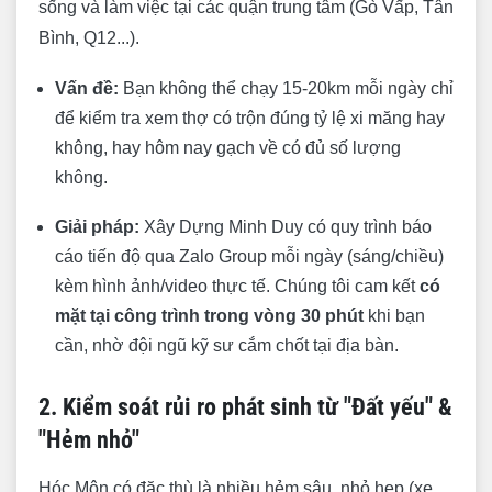
Huyện Hóc Môn
sống và làm việc tại các quận trung tâm (Gò Vấp, Tân
Bình, Q12...).
Quy trình thi công & Kiểm soát chất lượng
Bước 1: Thiết lập mặt bằng & Định vị tim mốc
Vấn đề:
Bạn không thể chạy 15-20km mỗi ngày chỉ
để kiểm tra xem thợ có trộn đúng tỷ lệ xi măng hay
Bước 2: Thi công phần Móng (Giai đoạn quyết
không, hay hôm nay gạch về có đủ số lượng
định tuổi thọ)
không.
Bước 3: Thi công phần Thân (Khung xương
ngôi nhà)
Giải pháp:
Xây Dựng Minh Duy có quy trình báo
cáo tiến độ qua Zalo Group mỗi ngày (sáng/chiều)
Bước 4: Thi công Điện Nước (M&E)
kèm hình ảnh/video thực tế. Chúng tôi cam kết
có
Bước 5: Chống thấm
mặt tại công trình trong vòng 30 phút
khi bạn
Bước 6: Hoàn thiện & Nội thất
cần, nhờ đội ngũ kỹ sư cắm chốt tại địa bàn.
Bảng kiểm tra vật tư thật/giả (Minh Duy cam
kết)
2. Kiểm soát rủi ro phát sinh từ "Đất yếu" &
"Hẻm nhỏ"
Chính sách bảo hành & Cam kết tiến độ
Top dự án tiêu biểu đã thi công tại Hóc Môn
Hóc Môn có đặc thù là nhiều hẻm sâu, nhỏ hẹp (xe