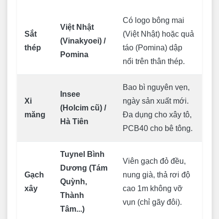
Có logo bông mai
Việt Nhật
Sắt
(Việt Nhật) hoặc quả
(Vinakyoei) /
thép
táo (Pomina) dập
Pomina
nổi trên thân thép.
Bao bì nguyên vẹn,
Insee
Xi
ngày sản xuất mới.
(Holcim cũ) /
măng
Đa dụng cho xây tô,
Hà Tiên
PCB40 cho bê tông.
Tuynel Bình
Viên gạch đỏ đều,
Dương (Tám
Gạch
nung già, thả rơi độ
Quỳnh,
xây
cao 1m không vỡ
Thành
vụn (chỉ gãy đôi).
Tâm...)