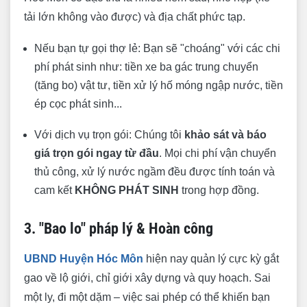
1. Nhà phố hiện đại 3 tầng - Xã Bà Điểm
tải lớn không vào được) và địa chất phức tạp.
(Hẻm nhỏ 2.5m)
Nếu bạn tự gọi thợ lẻ: Bạn sẽ "choáng" với các chi
2. Biệt thự mái Nhật sân vườn - Xã Xuân Thới
phí phát sinh như: tiền xe ba gác trung chuyển
Thượng
(tăng bo) vật tư, tiền xử lý hố móng ngập nước, tiền
3. Nhà cấp 4 gác lửng (Mái tôn giả ngói) - Xã
ép cọc phát sinh...
Đông Thạnh
Với dịch vụ trọn gói: Chúng tôi
khảo sát và báo
Câu hỏi thường gặp (FAQ) về xây nhà Hóc Môn
giá trọn gói ngay từ đầu
. Mọi chi phí vận chuyển
Chọn "Người xây tổ ấm" chứ đừng chỉ chọn
thủ công, xử lý nước ngầm đều được tính toán và
"Thầu xây nhà"
cam kết
KHÔNG PHÁT SINH
trong hợp đồng.
3. "Bao lo" pháp lý & Hoàn công
UBND Huyện Hóc Môn
hiện nay quản lý cực kỳ gắt
gao về lộ giới, chỉ giới xây dựng và quy hoạch. Sai
một ly, đi một dặm – việc sai phép có thể khiến bạn