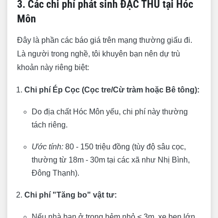
3. Các chi phí phát sinh ĐẶC THÙ tại Hóc
Môn
Đây là phần các báo giá trên mạng thường giấu đi.
Là người trong nghề, tôi khuyên bạn nên dự trù
khoản này riêng biệt:
Chi phí Ép Cọc (Cọc tre/Cừ tràm hoặc Bê tông):
Do địa chất Hóc Môn yếu, chi phí này thường
tách riêng.
Ước tính:
80 - 150 triệu đồng (tùy độ sâu cọc,
thường từ 18m - 30m tại các xã như Nhị Bình,
Đông Thạnh).
Chi phí "Tăng bo" vật tư:
Nếu nhà bạn ở trong hẻm nhỏ < 3m, xe ben lớn