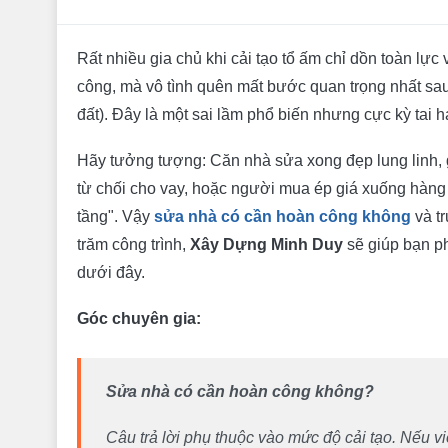
Rất nhiều gia chủ khi cải tạo tổ ấm chỉ dồn toàn lực 
công, mà vô tình quên mất bước quan trọng nhất sa
đất). Đây là một sai lầm phổ biến nhưng cực kỳ tai hạ
Hãy tưởng tượng: Căn nhà sửa xong đẹp lung linh, gi
từ chối cho vay, hoặc người mua ép giá xuống hàng t
tầng". Vậy
sửa nhà có cần hoàn công không
và t
trăm công trình,
Xây Dựng Minh Duy
sẽ giúp bạn ph
dưới đây.
Góc chuyên gia:
Sửa nhà có cần hoàn công không?
Câu trả lời phụ thuộc vào mức độ cải tạo. Nếu 