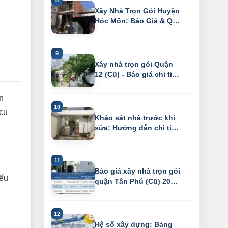
Xây Nhà Trọn Gói Huyện
Hóc Môn: Báo Giá & Quy
Trình Chu...
Xây nhà trọn gói Quận
12 (Cũ) - Báo giá chi tiết
2026
n
 cụ
Khảo sát nhà trước khi
sửa: Hướng dẫn chi tiết
& checkl...
Báo giá xây nhà trọn gói
ếu
quận Tân Phú (Cũ) 2026
– Tiết ...
Hệ số xây dựng: Bảng