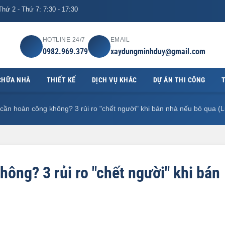
hứ 2 - Thứ 7: 7:30 - 17:30
HOTLINE 24/7
EMAIL
0982.969.379
xaydungminhduy@gmail.com
CHỮA NHÀ
THIẾT KẾ
DỊCH VỤ KHÁC
DỰ ÁN THI CÔNG
T
cần hoàn công không? 3 rủi ro "chết người" khi bán nhà nếu bỏ qua (
ông? 3 rủi ro "chết người" khi bán