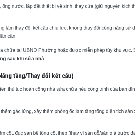
 ống nước, lắp đặt thiết bị vệ sinh, thay cửa (giữ nguyên kích 
 làm thay đổi kết cấu chịu lực, không thay đổi công năng sử 
lân cận.
sửa chữa tại UBND Phường hoặc được miễn phép tùy khu vực. 
ồng sau khi sửa nhà
.
Nâng tầng/Thay đổi kết cấu)
iện thủ tục hoàn công nhà sửa chữa nếu công trình của bạn dí
 thêm gác lửng, xây thêm phòng ốc làm tăng tổng diện tích sàn
 cột, đúc sàn bê tông cốt thép (thay vì sàn gỗ/sàn giả trước đâ