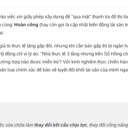
vào việc xin giấy phép xây dựng để "qua mặt" thanh tra đô thị lúc
u cùng:
Hoàn công
(hay còn gọi là cập nhật biến động tài sản t
i.
á trị thực tế tăng gấp đôi, nhưng khi cần bán gấp thì bị ngân 
ỷ đồng chỉ vì lý do: "Nhà thực tế 3 tầng nhưng trên Sổ Hồng ch
rường hợp nào được miễn trừ? Với kinh nghiệm thực chiến hà
ân loại chính xác để bảo vệ tuyệt đối khối tài sản của mình nga
việc sửa chữa làm
thay đổi kết cấu chịu lực
, thay đổi công năng