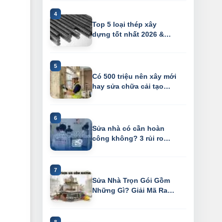
Top 5 loại thép xây
dựng tốt nhất 2026 &
vạch trần chiê...
Có 500 triệu nên xây mới
hay sửa chữa cải tạo
nhà cũ?
Sửa nhà có cần hoàn
công không? 3 rủi ro
"chết người" k...
Sửa Nhà Trọn Gói Gồm
Những Gì? Giải Mã Ranh
Giới "Xây D...