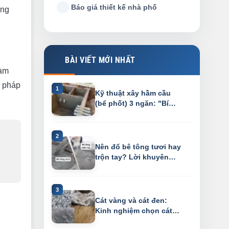
Báo giá thiết kế nhà phố
ụng
BÀI VIẾT MỚI NHẤT
làm
c pháp
Kỹ thuật xây hầm cầu
(bể phốt) 3 ngăn: "Bí
kíp" chống h...
Nên đổ bê tông tươi hay
trộn tay? Lời khuyên
"gan ruột"...
Cát vàng và cát đen:
Kinh nghiệm chọn cát
đá xây dựng "...