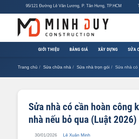
95/121 Đường Lê Văn Lương, P. Tân Hưng, TP.HCM
T
GIỚI THIỆU
BẢNG GIÁ
XÂY DỰNG
SỬA 
Trang chủ
Sửa chữa nhà
Sửa nhà trọn gói
Sửa nhà có 
Sửa nhà có cần hoàn công kh
nhà nếu bỏ qua (Luật 2026)
30/01/2026
Lê Xuân Minh