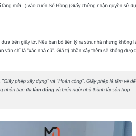
ẩn - Pháp lý sạch"
số tầng mới...) vào cuốn Sổ Hồng (Giấy chứng nhận quyền sử d
dựa trên giấy tờ. Nếu bạn bỏ tiền tỷ ra sửa nhà nhưng không 
bạn vẫn chỉ là "xác nhà cũ". Giá trị phần xây thêm sẽ không đượ
"Giấy phép xây dựng" và "Hoàn công". Giấy phép là tấm vé để
ng nhận bạn
đã làm đúng
và biến ngôi nhà thành tài sản hợp