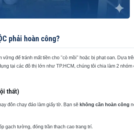
ỘC phải hoàn công?
 vững để tránh mất tiền cho "cò mồi" hoặc bị phạt oan. Dựa trê
dụng tại các đô thị lớn như TP.HCM, chúng tôi chia làm 2 nhóm
i thất)
chạy đôn chạy đáo làm giấy tờ. Bạn sẽ
không cần hoàn công
n
p gạch tường, đóng trần thạch cao trang trí.