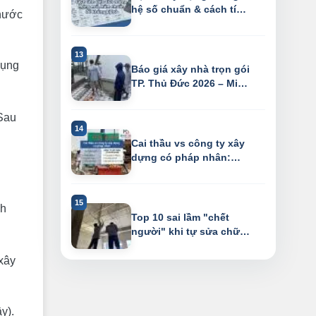
hệ số chuẩn & cách tính
thước
diện tích ...
dụng
Báo giá xây nhà trọn gói
TP. Thủ Đức 2026 – Miễn
phí th...
Sau
Cai thầu vs công ty xây
dựng có pháp nhân:
Phân tích 7 ...
nh
Top 10 sai lầm "chết
người" khi tự sửa chữa
nhà
 xây
y).