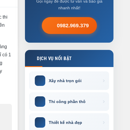
Gọi ngay để được tư vấn và báo giá
nhanh nhất!
 thi
rên
0982.969.379
hàng
ỉ có 1
DỊCH VỤ NỔI BẬT
ng
y
Xây nhà trọn gói
Thi công phần thô
Thiết kế nhà đẹp