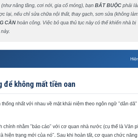
(như nâng tầng, cơi nới, gia cố móng), bạn
BẮT BUỘC
phải l
c lại, nếu chỉ sửa chữa nội thất, thay gạch, sơn sửa (không là
G CẦN
hoàn công. Việc bỏ qua thủ tục này có thể khiến nhà bị
 này.
Hiệ
 tiền oan
g để không mất tiền oan
 công?
àn công?
ần thống nhất với nhau về mặt khái niệm theo ngôn ngữ "dân dã"
ửa chữa
 TP.HCM
nh chính nhằm "báo cáo" với cơ quan nhà nước (cụ thể là Văn 
 là hiện trạng mới của nó". Sau khi hoàn tất, cơ quan chức năng