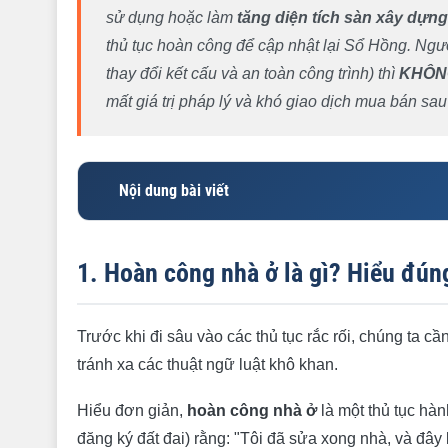
sử dụng hoặc làm
tăng diện tích sàn xây dựng
thủ tục hoàn công để cập nhật lại Sổ Hồng. Ngượ
thay đổi kết cấu và an toàn công trình) thì
KHÔN
mất giá trị pháp lý và khó giao dịch mua bán sau
Nội dung bài viết
1. Hoàn công nhà ở là gì? Hiểu đúng để không mất
1. Hoàn công nhà ở là gì? Hiểu đún
2. Trường hợp nào sửa nhà BẮT BUỘC phải hoàn
3. Bảng tra cứu nhanh: Sửa hạng mục nào cần ho
Trước khi đi sâu vào các thủ tục rắc rối, chúng ta c
4. Rủi ro "tiền tỷ" nếu không hoàn công nhà sau s
tránh xa các thuật ngữ luật khô khan.
5. Quy trình thủ tục hoàn công nhà sửa chữa tại
Hiểu đơn giản,
hoàn công nhà ở
là một thủ tục hà
6. Câu hỏi thường gặp về hoàn công (FAQ)
đăng ký đất đai) rằng: "Tôi đã sửa xong nhà, và đây