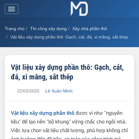
Toggle
navigation
Trang chủ
Thi công xây dựng
Xây nhà phần thô
Vật liệu xây dựng phần thô: Gạch, cát, đá, xi măng, sắt thép
Vật liệu xây dựng phần thô: Gạch, cát,
đá, xi măng, sắt thép
22/03/2025
Lê Xuân Minh
Vật liệu xây dựng phần thô
được ví như "nguyên
liệu" để tạo nên "bộ khung" vững chắc cho ngôi nhà.
Việc lựa chọn vật liệu chất lượng, phù hợp không chỉ