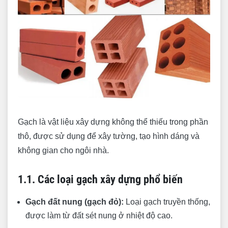
3. Đá xây dựng: Sức mạnh của sự bền vững
3.1. Các loại đá xây dựng
3.2. Ứng dụng của đá xây dựng
4. Xi Măng xây dựng: Chất kết dính vạn năng
4.1. Các loại Xi Măng
4.2. Mác Xi Măng
Gạch là vật liệu xây dựng không thể thiếu trong phần
4.3. Cách sử dụng Xi Măng
thô, được sử dụng để xây tường, tạo hình dáng và
5. Sắt thép xây dựng: Cốt lõi của sự chắc chắn
không gian cho ngôi nhà.
5.1. Các loại Sắt Thép
5.2. Tiêu chuẩn Sắt Thép
1.1. Các loại gạch xây dựng phổ biến
5.3. Cách bảo quản Sắt Thép
Gạch đất nung (gạch đỏ):
Loại gạch truyền thống,
được làm từ đất sét nung ở nhiệt độ cao.