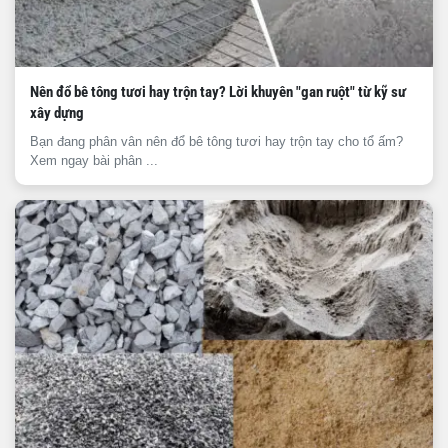
Nên đổ bê tông tươi hay trộn tay? Lời khuyên "gan ruột" từ kỹ sư
xây dựng
Bạn đang phân vân nên đổ bê tông tươi hay trộn tay cho tổ ấm?
Xem ngay bài phân ...