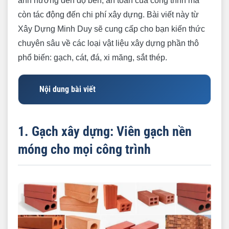
ảnh hưởng đến độ bền, an toàn của công trình mà
còn tác động đến chi phí xây dựng. Bài viết này từ
Xây Dựng Minh Duy sẽ cung cấp cho bạn kiến thức
chuyên sâu về các loại vật liệu xây dựng phần thô
phổ biến: gạch, cát, đá, xi măng, sắt thép.
Nội dung bài viết
1. Gạch xây dựng: Viên gạch nền móng cho mọi
công trình
1. Gạch xây dựng: Viên gạch nền
1.1. Các loại gạch xây dựng phổ biến
móng cho mọi công trình
1.2. Cách chọn gạch xây dựng
2. Cát xây dựng: Hạt cát nhỏ, vai trò lớn
2.1. Các loại cát xây dựng
2.2. Tiêu chuẩn và cách kiểm tra cát xây
dựng