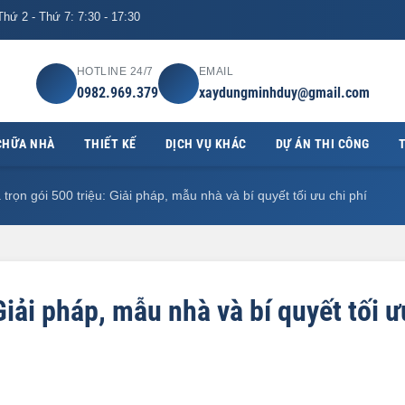
hứ 2 - Thứ 7: 7:30 - 17:30
HOTLINE 24/7
EMAIL
0982.969.379
xaydungminhduy@gmail.com
CHỮA NHÀ
THIẾT KẾ
DỊCH VỤ KHÁC
DỰ ÁN THI CÔNG
T
trọn gói 500 triệu: Giải pháp, mẫu nhà và bí quyết tối ưu chi phí
Giải pháp, mẫu nhà và bí quyết tối ư