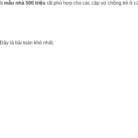
ột
mẫu nhà 500 triệu
rất phù hợp cho các cặp vợ chồng trẻ ở c
Đây là bài toán khó nhất.