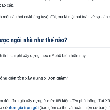
cao cấp.
à một câu hỏi có/không tuyệt đối, mà là một bài toán về sự cân 
được ngôi nhà như thế nào?
ờn (75m²)
m²)
h tính chi phí xây dựng theo m² phổ biến hiện nay.
ổng diện tích xây dựng x Đơn giá/m²
hắm đến đơn giá xây dựng ở mức tiết kiệm đến phổ thông. Tại X
giả sử
đơn giá trọn gói
(bao gồm cả thô và hoàn thiện cơ bản) là