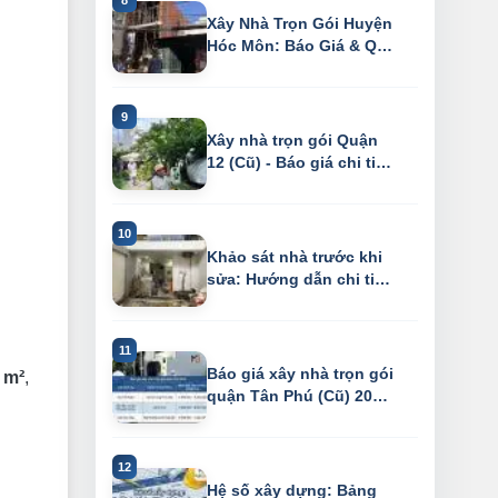
Xây Nhà Trọn Gói Huyện
Hóc Môn: Báo Giá & Quy
Trình Chu...
Xây nhà trọn gói Quận
12 (Cũ) - Báo giá chi tiết
2026
Khảo sát nhà trước khi
sửa: Hướng dẫn chi tiết
& checkl...
Báo giá xây nhà trọn gói
 m²
,
quận Tân Phú (Cũ) 2026
– Tiết ...
Hệ số xây dựng: Bảng