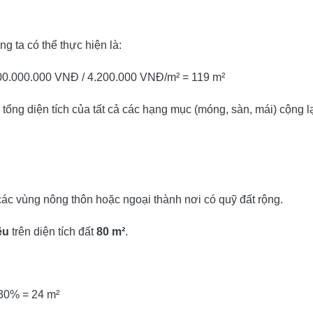
ng ta có thể thực hiện là:
500.000.000 VNĐ / 4.200.000 VNĐ/m² = 119 m²
 tổng diện tích của tất cả các hạng mục (móng, sàn, mái) cộng lạ
ở các vùng nông thôn hoặc ngoại thành nơi có quỹ đất rộng.
ệu
trên diện tích đất
80 m²
.
30% = 24 m²