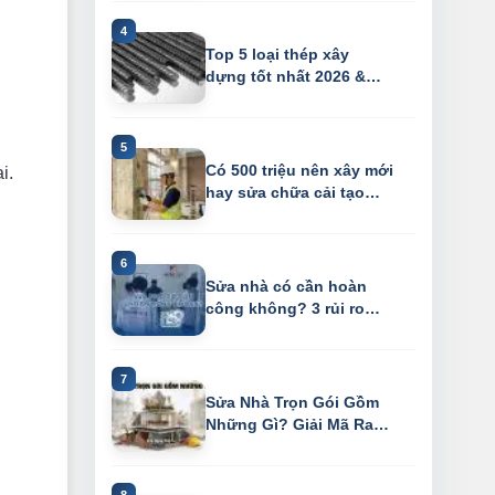
Top 5 loại thép xây
dựng tốt nhất 2026 &
vạch trần chiê...
Có 500 triệu nên xây mới
i.
hay sửa chữa cải tạo
nhà cũ?
Sửa nhà có cần hoàn
công không? 3 rủi ro
"chết người" k...
Sửa Nhà Trọn Gói Gồm
Những Gì? Giải Mã Ranh
Giới "Xây D...