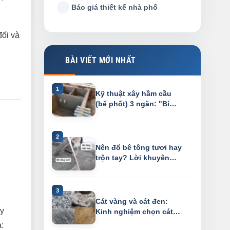
Báo giá thiết kế nhà phố
đối và
BÀI VIẾT MỚI NHẤT
Kỹ thuật xây hầm cầu
(bể phốt) 3 ngăn: "Bí
kíp" chống h...
Nên đổ bê tông tươi hay
trộn tay? Lời khuyên
"gan ruột"...
Cát vàng và cát đen:
ây
Kinh nghiệm chọn cát
đá xây dựng "...
: