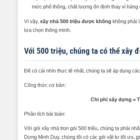
8. Giám sát chặt chẽ quá trình thi công
mức phổ thông, chất lượng ổn định thay vì hàng 
9. Phân chia giai đoạn đầu tư nội thất
Vì vậy,
xây nhà 500 triệu được không
không phải l
10. Hoàn thiện thủ tục pháp lý gọn gàng
lựa chọn thông minh.
Tham khảo các mẫu nhà 500 triệu đẹp và khả thi
Mẫu nhà cấp 4 500 triệu 3 phòng ngủ (80m²)
Với 500 triệu, chúng ta có thể xây 
Mẫu nhà cấp 4 500 triệu 2 phòng ngủ có sân vư
Mẫu nhà 500 triệu có gác lửng (diện tích sàn 55
Để có cái nhìn thực tế nhất, chúng ta sẽ áp dụng các
Công thức cơ bản:
Chi phí xây dựng = T
Phân tích bài toán:
Với gói xây nhà trọn gói 500 triệu, chúng ta phải n
Dựng Minh Duy, chúng tôi có các gói vật tư tối ưu, 