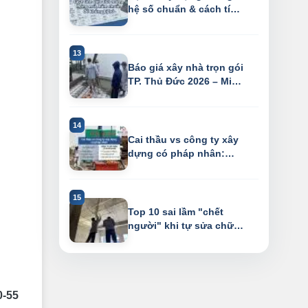
hệ số chuẩn & cách tính
diện tích ...
Báo giá xây nhà trọn gói
TP. Thủ Đức 2026 – Miễn
phí th...
Cai thầu vs công ty xây
dựng có pháp nhân:
Phân tích 7 ...
Top 10 sai lầm "chết
người" khi tự sửa chữa
nhà
0-55