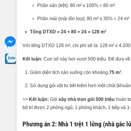
Phần sàn (trệt): 80 m² x 100% = 80 m²
Phần mái (mái tôn lợp): 80 m² x 30% = 24 m²
Tổng DTXD = 24 + 80 + 24 = 128 m²
Với tổng DTXD 128 m², chi phí sẽ là: 128 m² x 4.20
Kết luận:
Con số này hơi vượt 500 triệu. Để đưa về
Giảm diện tích sàn xuống còn khoảng
75 m²
.
Sử dụng gói vật tư tiết kiệm hơn một chút (khoản
=>
Kết luận:
Gói
xây nhà trọn gói 500 triệu
hoàn to
bố trí được 2 phòng ngủ, 1 phòng khách, 1 bếp và 1
Phương án 2: Nhà 1 trệt 1 lửng (nhà gác l