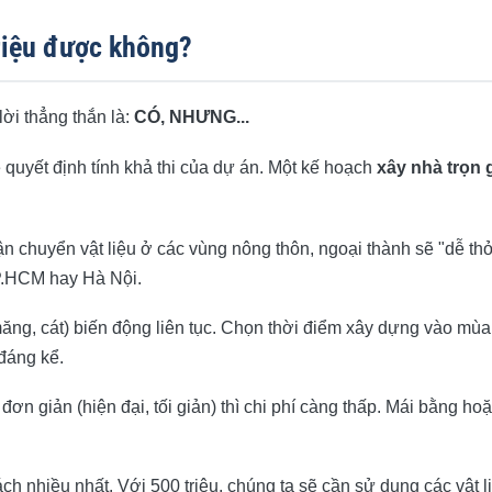
g?
triệu được không?
như thế nào?
lời thẳng thắn là:
CÓ, NHƯNG...
quyết định tính khả thi của dự án. Một kế hoạch
xây nhà trọn 
 ưu chi phí
n chuyển vật liệu ở các vùng nông thôn, ngoại thành sẽ "dễ th
TP.HCM hay Hà Nội.
i măng, cát) biến động liên tục. Chọn thời điểm xây dựng vào mù
 đáng kể.
ơn giản (hiện đại, tối giản) thì chi phí càng thấp. Mái bằng ho
h nhiều nhất. Với 500 triệu, chúng ta sẽ cần sử dụng các vật l