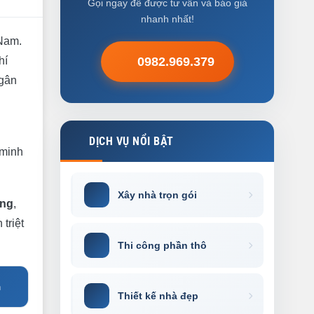
Gọi ngay để được tư vấn và báo giá
nhanh nhất!
 Nam.
hí
0982.969.379
ngân
DỊCH VỤ NỔI BẬT
 minh
Xây nhà trọn gói
ông
,
triệt
Thi công phần thô
n
Thiết kế nhà đẹp