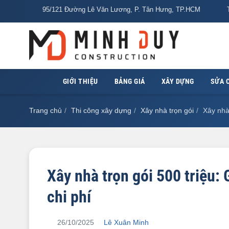
95/121 Đường Lê Văn Lương, P. Tân Hưng, TP.HCM
T
GIỚI THIỆU
BẢNG GIÁ
XÂY DỰNG
SỬA 
Trang chủ
Thi công xây dựng
Xây nhà trọn gói
Xây nhà 
Xây nhà trọn gói 500 triệu: 
chi phí
26/10/2025
Lê Xuân Minh