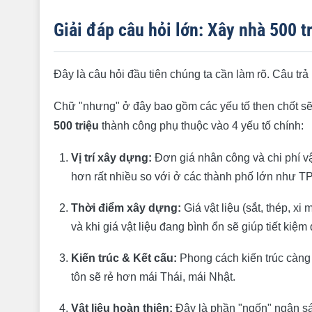
Giải đáp câu hỏi lớn: Xây nhà 500 triệu được khôn
Giải đáp câu hỏi lớn: Xây nhà 500 
Với 500 triệu, chúng ta có thể xây được ngôi nhà 
Phương án 1: Nhà cấp 4 500 triệu
Đây là câu hỏi đầu tiên chúng ta cần làm rõ. Câu trả 
Phương án 2: Nhà 1 trệt 1 lửng (nhà gác lửng)
Phương án 3: Nhà 2 tầng
Chữ "nhưng" ở đây bao gồm các yếu tố then chốt sẽ 
Tư vấn xây nhà 500 triệu: 10 bí quyết "vàng" để tối
500 triệu
thành công phụ thuộc vào 4 yếu tố chính:
1. Lập kế hoạch tài chính và dự phòng 10%
Vị trí xây dựng:
Đơn giá nhân công và chi phí vậ
2. Chọn phong cách kiến trúc tối giản
hơn rất nhiều so với ở các thành phố lớn như 
3. Tối ưu hóa công năng, giảm diện tích "chết"
Thời điểm xây dựng:
Giá vật liệu (sắt, thép, x
4. Lựa chọn giải pháp móng và mái tiết kiệm
và khi giá vật liệu đang bình ổn sẽ giúp tiết kiệm
5. Lựa chọn vật liệu hoàn thiện thông minh
Kiến trúc & Kết cấu:
Phong cách kiến trúc càng đ
6. Chọn nhà thầu "trọn gói" để khóa ngân sách
tôn sẽ rẻ hơn mái Thái, mái Nhật.
7. Tận dụng nguồn lực địa phương
Vật liệu hoàn thiện:
Đây là phần "ngốn" ngân sác