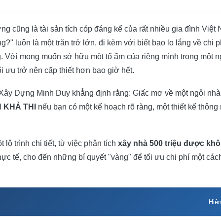
g cũng là tài sản tích cóp đáng kể của rất nhiều gia đình Việt
?" luôn là một trăn trở lớn, đi kèm với biết bao lo lắng về chi p
ng. Với mong muốn sở hữu một tổ ấm của riêng mình trong một 
i ưu trở nên cấp thiết hơn bao giờ hết.
i, Xây Dựng Minh Duy khẳng định rằng: Giấc mơ về một ngôi nhà
 KHẢ THI
nếu bạn có một kế hoạch rõ ràng, một thiết kế thông
lộ trình chi tiết, từ việc phân tích
xây nhà 500 triệu được kh
ực tế, cho đến những bí quyết "vàng" để tối ưu chi phí một cách 
Hiệ