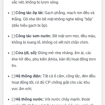
sắc nét, không bị lượn sóng.
[ ]
Công tác ốp lát:
Gạch phẳng, mạch ron đều và
thẳng. Gõ nhẹ lên bề mặt không nghe tiếng "bộp"
(dấu hiệu gạch bị ộp).
[ ]
Công tác sơn nước:
Bề mặt sơn mịn, đều màu,
không bị loang lổ, không có vết nứt chân chim.
[ ]
Cửa (đi, sổ):
Đóng mở nhẹ nhàng, êm ái, các
khe hở đều, phụ kiện (khóa, bản lề) hoạt động trơn
tru.
[ ]
Hệ thống điện:
Tất cả ổ cắm, công tắc, đèn đều
hoạt động tốt, có đủ CP chống giật cho các khu
vực ẩm ướt.
[ ]
Hệ thống nước:
Vòi nước chảy mạnh, thoát