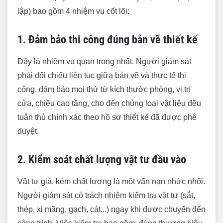
5 giai đoạn "vàng" bắt buộc phải giám sát thi
lập) bao gồm 4 nhiệm vụ cốt lõi:
công xây dựng chặt chẽ
Giai đoạn 1: Thi công phần móng và kết cấu
1. Đảm bảo thi công đúng bản vẽ thiết kế
ngầm
Đây là nhiệm vụ quan trọng nhất. Người giám sát
Giai đoạn 2: Gia công và lắp dựng cốt thép
phải đối chiếu liên tục giữa bản vẽ và thực tế thi
Giai đoạn 3: Lắp dựng coffa và đổ bê tông
công, đảm bảo mọi thứ từ kích thước phòng, vị trí
Giai đoạn 4: Thi công hệ thống điện nước âm
cửa, chiều cao tầng, cho đến chủng loại vật liệu đều
tường
tuân thủ chính xác theo hồ sơ thiết kế đã được phê
Giai đoạn 5: Công tác chống thấm
duyệt.
Chủ nhà có nên thuê giám sát độc lập hay
2. Kiểm soát chất lượng vật tư đầu vào
không?
Checklist nghiệm thu công trình chi tiết cho từng
Vật tư giả, kém chất lượng là một vấn nạn nhức nhối.
hạng mục
Người giám sát có trách nhiệm kiểm tra vật tư (sắt,
Nghiệm thu phần thô
thép, xi măng, gạch, cát...) ngay khi được chuyển đến