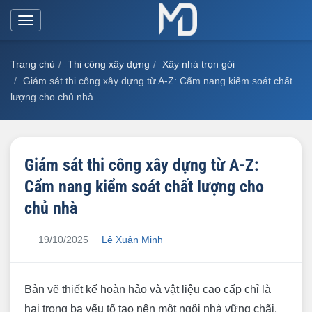
Toggle
navigation
Trang chủ
Thi công xây dựng
Xây nhà trọn gói
Giám sát thi công xây dựng từ A-Z: Cẩm nang kiểm soát chất
lượng cho chủ nhà
Giám sát thi công xây dựng từ A-Z:
Cẩm nang kiểm soát chất lượng cho
chủ nhà
19/10/2025
Lê Xuân Minh
Bản vẽ thiết kế hoàn hảo và vật liệu cao cấp chỉ là
hai trong ba yếu tố tạo nên một ngôi nhà vững chãi,