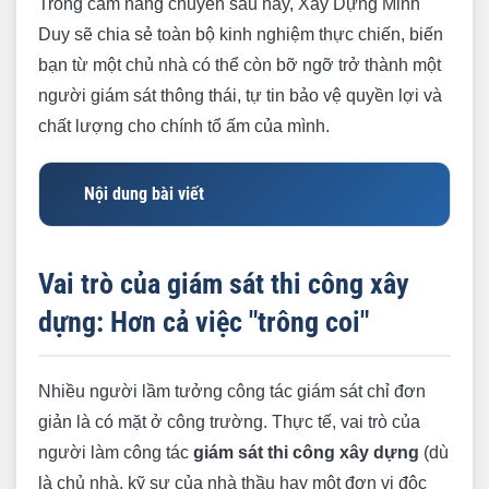
Trong cẩm nang chuyên sâu này, Xây Dựng Minh
Duy sẽ chia sẻ toàn bộ kinh nghiệm thực chiến, biến
bạn từ một chủ nhà có thể còn bỡ ngỡ trở thành một
người giám sát thông thái, tự tin bảo vệ quyền lợi và
chất lượng cho chính tổ ấm của mình.
Nội dung bài viết
Vai trò của giám sát thi công xây dựng: Hơn cả
việc "trông coi"
Vai trò của giám sát thi công xây
1. Đảm bảo thi công đúng bản vẽ thiết kế
dựng: Hơn cả việc "trông coi"
2. Kiểm soát chất lượng vật tư đầu vào
3. Quản lý tiến độ và an toàn lao động
Nhiều người lầm tưởng công tác giám sát chỉ đơn
giản là có mặt ở công trường. Thực tế, vai trò của
4. Là cơ sở để nghiệm thu và ghi chép nhật ký
người làm công tác
thi công
giám sát thi công xây dựng
(dù
là chủ nhà, kỹ sư của nhà thầu hay một đơn vị độc