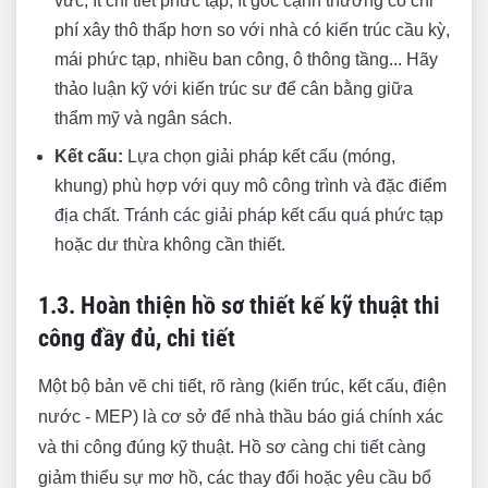
vức, ít chi tiết phức tạp, ít góc cạnh thường có chi
phí xây thô thấp hơn so với nhà có kiến trúc cầu kỳ,
2.4. Thỏa thuận tiến độ thi công và lịch thanh
mái phức tạp, nhiều ban công, ô thông tầng... Hãy
toán hợp lý
thảo luận kỹ với kiến trúc sư để cân bằng giữa
2.5. Điều khoản về xử lý phát sinh và phạt vi
thẩm mỹ và ngân sách.
phạm
Kết cấu:
Lựa chọn giải pháp kết cấu (móng,
3. Quản lý vật tư xây dựng phần thô hiệu quả
khung) phù hợp với quy mô công trình và đặc điểm
3.1. Lên kế hoạch cung ứng vật tư khoa học
địa chất. Tránh các giải pháp kết cấu quá phức tạp
3.2. Lựa chọn vật tư đảm bảo chất lượng với
hoặc dư thừa không cần thiết.
giá hợp lý
1.3. Hoàn thiện hồ sơ thiết kế kỹ thuật thi
3.3. Kiểm tra số lượng, chất lượng vật tư khi
công đầy đủ, chi tiết
nhập kho/về công trường
3.4. Bảo quản vật tư đúng cách, hạn chế hao
Một bộ bản vẽ chi tiết, rõ ràng (kiến trúc, kết cấu, điện
hụt, thất thoát
nước - MEP) là cơ sở để nhà thầu báo giá chính xác
4. Giám sát thi công chặt chẽ, xử lý phát sinh
và thi công đúng kỹ thuật. Hồ sơ càng chi tiết càng
kịp thời
giảm thiểu sự mơ hồ, các thay đổi hoặc yêu cầu bổ