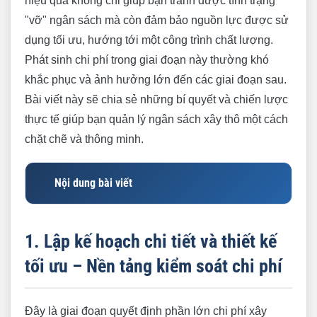
hiệu quả không chỉ giúp bạn tránh được tình trạng
"vỡ" ngân sách mà còn đảm bảo nguồn lực được sử
dụng tối ưu, hướng tới một công trình chất lượng.
Phát sinh chi phí trong giai đoạn này thường khó
khắc phục và ảnh hưởng lớn đến các giai đoạn sau.
Bài viết này sẽ chia sẻ những bí quyết và chiến lược
thực tế giúp bạn quản lý ngân sách xây thô một cách
chặt chẽ và thông minh.
Nội dung bài viết
1. Lập kế hoạch chi tiết và thiết kế tối ưu – Nền
tảng kiểm soát chi phí
1. Lập kế hoạch chi tiết và thiết kế
1.1. Xác định rõ nhu cầu sử dụng và quy mô
tối ưu – Nền tảng kiểm soát chi phí
xây dựng
1.2. Lựa chọn phương án thiết kế kiến trúc và
Đây là giai đoạn quyết định phần lớn chi phí xây