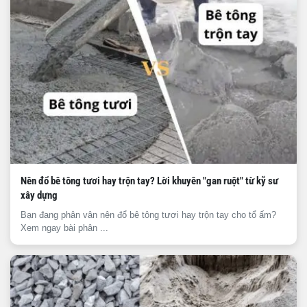
Nên đổ bê tông tươi hay trộn tay? Lời khuyên "gan ruột" từ kỹ sư
xây dựng
Bạn đang phân vân nên đổ bê tông tươi hay trộn tay cho tổ ấm?
Xem ngay bài phân ...