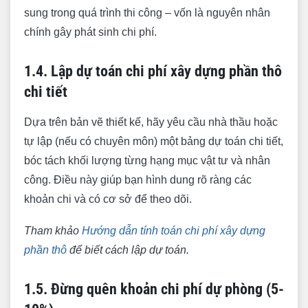
sung trong quá trình thi công – vốn là nguyên nhân
4.1. Đảm bảo thi công đúng thiết kế và kỹ
chính gây phát sinh chi phí.
thuật
4.2. Phát hiện sớm và yêu cầu khắc phục sai
1.4. Lập dự toán chi phí xây dựng phần thô
sót ngay lập tức
chi tiết
4.3. Quản lý thay đổi thiết kế (nếu có) một
Dựa trên bản vẽ thiết kế, hãy yêu cầu nhà thầu hoặc
cách khoa học
tự lập (nếu có chuyên môn) một bảng dự toán chi tiết,
4.4. Thúc đẩy tiến độ thi công hợp lý
bóc tách khối lượng từng hạng mục vật tư và nhân
5. Theo dõi và quản lý dòng tiền chặt chẽ
công. Điều này giúp bạn hình dung rõ ràng các
5.1. Bám sát dự toán và kế hoạch chi tiêu
khoản chi và có cơ sở để theo dõi.
5.2. Thực hiện thanh toán theo đúng tiến độ và
Tham khảo
Hướng dẫn tính toán chi phí xây dựng
khối lượng nghiệm thu
phần thô
để biết cách lập dự toán.
5.3. Lưu giữ đầy đủ hóa đơn, chứng từ
1.5. Đừng quên khoản chi phí dự phòng (5-