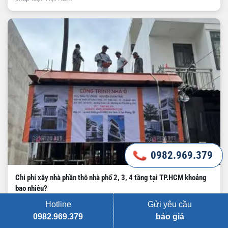
0982.969.379
0982.969.379
Chi phí xây nhà phần thô nhà phố 2, 3, 4 tầng tại TP.HCM khoảng
bao nhiêu?
Dự toán chi phí xây nhà phần thô nhà phố 2, 3, 4 tầng tại TP.HCM
Hotline
Gửi yêu cầu
mới nhất. Báo g...
0982.969.379
báo giá