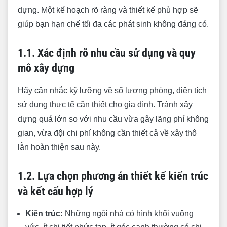
kết cấu hợp lý
dựng. Một kế hoạch rõ ràng và thiết kế phù hợp sẽ
1.3. Hoàn thiện hồ sơ thiết kế kỹ thuật thi công
giúp bạn hạn chế tối đa các phát sinh không đáng có.
đầy đủ, chi tiết
1.1. Xác định rõ nhu cầu sử dụng và quy
1.4. Lập dự toán chi phí xây dựng phần thô
mô xây dựng
chi tiết
1.5. Đừng quên khoản chi phí dự phòng (5-
Hãy cân nhắc kỹ lưỡng về số lượng phòng, diện tích
10%)
sử dụng thực tế cần thiết cho gia đình. Tránh xây
2. Lựa chọn nhà thầu và ký kết hợp đồng chặt
dựng quá lớn so với nhu cầu vừa gây lãng phí không
chẽ
gian, vừa đội chi phí không cần thiết cả về xây thô
lẫn hoàn thiện sau này.
2.1. Chọn nhà thầu uy tín, có báo giá rõ ràng,
minh bạch
1.2. Lựa chọn phương án thiết kế kiến trúc
2.2. Hiểu rõ phạm vi công việc trong hợp đồng
và kết cấu hợp lý
xây thô
2.3. Quy định rõ ràng về chủng loại, thương
Kiến trúc:
Những ngôi nhà có hình khối vuông
hiệu vật tư