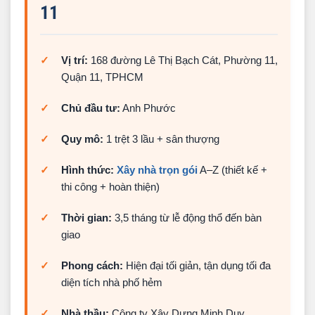
Phối cảnh 3D - Định hình phong cách nhà phố
11
hiện đại
Lễ động thổ và bàn giao mặt bằng thi công
Vị trí:
168 đường Lê Thị Bạch Cát, Phường 11,
Thi công phần thô - Đảm bảo nền móng và
Quận 11, TPHCM
khung chịu lực
Chủ đầu tư:
Anh Phước
Thi công hoàn thiện - Tinh tế trong từng chi tiết
Quy mô:
1 trệt 3 lầu + sân thượng
Lắp đặt cửa nhôm Xingfa các tầng lầu
Bả matit và sơn nước hoàn thiện nội thất
Hình thức:
Xây nhà trọn gói
A–Z (thiết kế +
thi công + hoàn thiện)
Lắp đặt cầu thang và lan can đá hoa cương
Hoàn thiện nhà bếp và hệ tủ nội thất
Thời gian:
3,5 tháng từ lễ động thổ đến bàn
giao
Lắp máy nước nóng năng lượng mặt trời tại
sân thượng
Phong cách:
Hiện đại tối giản, tận dụng tối đa
diện tích nhà phố hẻm
Hoàn thiện và bàn giao công trình cho gia chủ
Cam kết của Minh Duy khi xây nhà trọn gói tại
Nhà thầu:
Công ty Xây Dựng Minh Duy