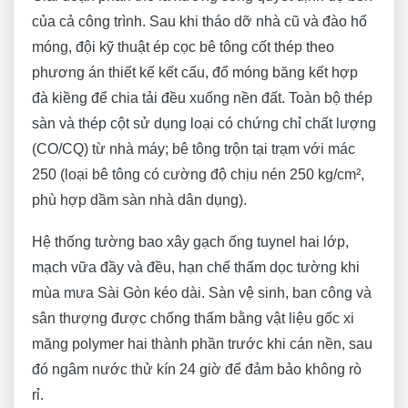
của cả công trình. Sau khi tháo dỡ nhà cũ và đào hố
móng, đội kỹ thuật ép cọc bê tông cốt thép theo
phương án thiết kế kết cấu, đổ móng băng kết hợp
đà kiềng để chia tải đều xuống nền đất. Toàn bộ thép
sàn và thép cột sử dụng loại có chứng chỉ chất lượng
(CO/CQ) từ nhà máy; bê tông trộn tại trạm với mác
250 (loại bê tông có cường độ chịu nén 250 kg/cm²,
phù hợp dầm sàn nhà dân dụng).
Hệ thống tường bao xây gạch ống tuynel hai lớp,
mạch vữa đầy và đều, hạn chế thấm dọc tường khi
mùa mưa Sài Gòn kéo dài. Sàn vệ sinh, ban công và
sân thượng được chống thấm bằng vật liệu gốc xi
măng polymer hai thành phần trước khi cán nền, sau
đó ngâm nước thử kín 24 giờ để đảm bảo không rò
rỉ.