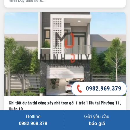
Minh Duy thiết kế &...
0982.969.379
0982.969.379
Chi tiết dự án thi công xây nhà trọn gói 1 trệt 1 lầu tại Phường 11,
Quận 10
Hotline
Gửi yêu cầu
Khám phá dự án xây nhà phố 1 trệt 1 lầu (64m2) tại P.11, Quận 10
do Xây Dựng Min...
0982.969.379
báo giá