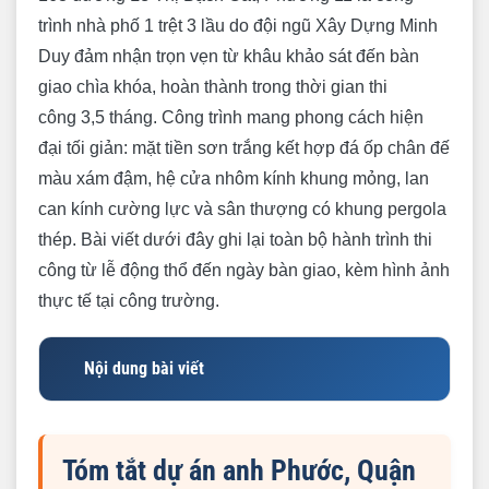
trình nhà phố 1 trệt 3 lầu do đội ngũ Xây Dựng Minh
Duy đảm nhận trọn vẹn từ khâu khảo sát đến bàn
giao chìa khóa, hoàn thành trong thời gian thi
công 3,5 tháng. Công trình mang phong cách hiện
đại tối giản: mặt tiền sơn trắng kết hợp đá ốp chân đế
màu xám đậm, hệ cửa nhôm kính khung mỏng, lan
can kính cường lực và sân thượng có khung pergola
thép. Bài viết dưới đây ghi lại toàn bộ hành trình thi
công từ lễ động thổ đến ngày bàn giao, kèm hình ảnh
thực tế tại công trường.
Nội dung bài viết
Tóm tắt dự án anh Phước, Quận 11
Tổng quan dự án nhà phố tại Quận 11
Tóm tắt dự án anh Phước, Quận