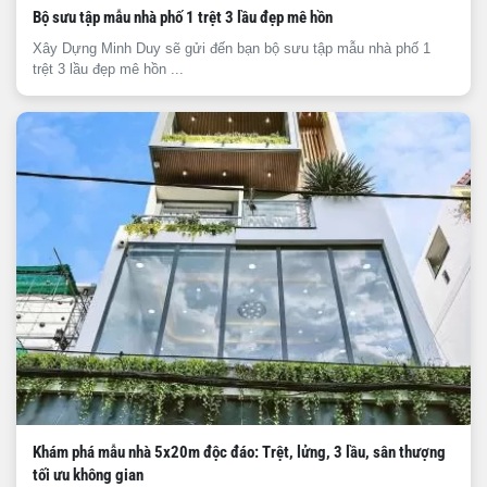
Bộ sưu tập mẫu nhà phố 1 trệt 3 lầu đẹp mê hồn
Xây Dựng Minh Duy sẽ gửi đến bạn bộ sưu tập mẫu nhà phố 1
trệt 3 lầu đẹp mê hồn ...
Khám phá mẫu nhà 5x20m độc đáo: Trệt, lửng, 3 lầu, sân thượng
tối ưu không gian