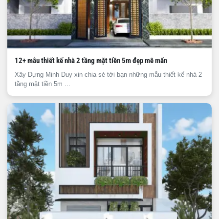
12+ mẫu thiết kế nhà 2 tầng mặt tiền 5m đẹp mê mẩn
Xây Dựng Minh Duy xin chia sẻ tới bạn những mẫu thiết kế nhà 2
tầng mặt tiền 5m ...