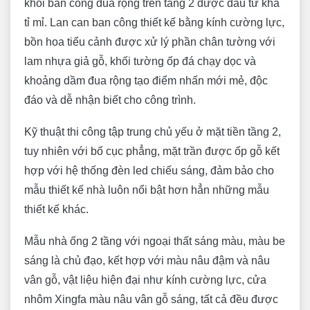
khối ban công đua rộng trên tầng 2 được đầu tư khá
tỉ mỉ. Lan can ban công thiết kế bằng kính cường lực,
bồn hoa tiểu cảnh được xử lý phần chân tường với
lam nhựa giả gỗ, khối tường ốp đá chạy dọc và
khoảng dầm đua rộng tạo điểm nhấn mới mẻ, độc
đáo và dễ nhận biết cho công trình.
Kỹ thuật thi công tập trung chủ yếu ở mặt tiền tầng 2,
tuy nhiên với bố cục phẳng, mặt trần được ốp gỗ kết
hợp với hệ thống đèn led chiếu sáng, đảm bảo cho
mẫu thiết kế nhà luôn nổi bật hơn hẳn những mẫu
thiết kế khác.
Mẫu nhà ống 2 tầng với ngoại thất sáng màu, màu be
sáng là chủ đạo, kết hợp với màu nâu đậm và nâu
vân gỗ, vật liệu hiện đại như kính cường lực, cửa
nhôm Xingfa màu nâu vân gỗ sáng, tất cả đều được