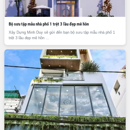
Bộ sưu tập mẫu nhà phố 1 trệt 3 lầu đẹp mê hồn
Xây Dựng Minh Duy sẽ gửi đến bạn bộ sưu tập mẫu nhà phố 1
trệt 3 lầu đẹp mê hồn ...