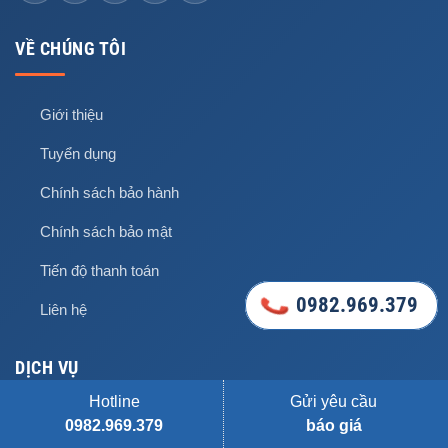
VỀ CHÚNG TÔI
Giới thiệu
Tuyển dụng
Chính sách bảo hành
Chính sách bảo mật
Tiến độ thanh toán
0982.969.379
0982.969.379
Liên hệ
DỊCH VỤ
Hotline
Gửi yêu cầu
0982.969.379
báo giá
Dịch vụ xây nhà trọn gói
Dịch vụ xây nhà phần thô