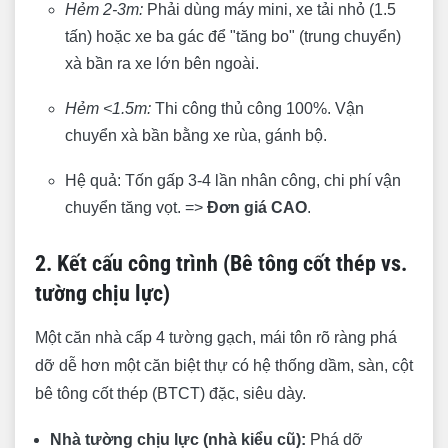
Hẻm 2-3m:
Phải dùng máy mini, xe tải nhỏ (1.5
tấn) hoặc xe ba gác để "tăng bo" (trung chuyển)
xà bần ra xe lớn bên ngoài.
Hẻm <1.5m:
Thi công thủ công 100%. Vận
chuyển xà bần bằng xe rùa, gánh bộ.
Hệ quả: Tốn gấp 3-4 lần nhân công, chi phí vận
chuyển tăng vọt. =>
Đơn giá CAO
.
2. Kết cấu công trình (Bê tông cốt thép vs.
tường chịu lực)
Một căn nhà cấp 4 tường gạch, mái tôn rõ ràng phá
dỡ dễ hơn một căn biệt thự có hệ thống dầm, sàn, cột
bê tông cốt thép (BTCT) đặc, siêu dày.
Nhà tường chịu lực (nhà kiểu cũ):
Phá dỡ