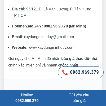
Địa chỉ:
95/121 Đ. Lê Văn Lương, P. Tân Hưng,
TP HCM
Hotline/Zalo 24/7:
0982.96.93.79 (Mr. Minh)
Email:
xaydungminhduy@gmail.com
Website:
www.xaydungminhduy.com
Gọi ngay cho Mr. Minh để nhận
báo giá tháo dỡ nhà
chính xác, miễn phí và nhanh chóng nhất!
0982.969.379
0982.969.379
Hotline
Gửi yêu cầu
Tags:
0982.969.379
báo giá
Phá dỡ nhà cũ