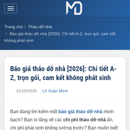
Toggle
navigation
Trang chủ
Tháo dỡ nhà
Báo giá tháo dỡ nhà [2026]: Chi tiết A-Z, trọn gói, cam kết
không phát sinh
Báo giá tháo dỡ nhà [2026]: Chi tiết A-
Z, trọn gói, cam kết không phát sinh
31/10/2025
Lê Xuân Minh
Bạn đang tìm kiếm một
báo giá tháo dỡ nhà
minh
bạch? Bạn lo lắng về các
chi phí tháo dỡ nhà
ẩn,
chi phí phát sinh không lường trước? Bạn muốn biết