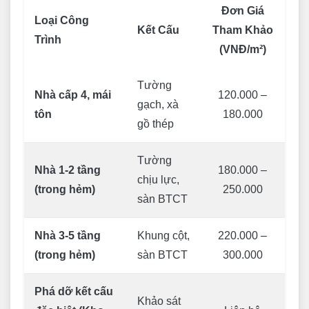
Đơn Giá
Loại Công
Kết Cấu
Tham Khảo
Trình
(VNĐ/m²)
Tường
Nhà cấp 4, mái
120.000 –
gạch, xà
tôn
180.000
gồ thép
Tường
Nhà 1-2 tầng
180.000 –
chịu lực,
(trong hẻm)
250.000
sàn BTCT
Nhà 3-5 tầng
Khung cột,
220.000 –
(trong hẻm)
sàn BTCT
300.000
Phá dỡ kết cấu
Khảo sát