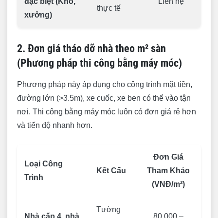
đặc biệt (Kho,
Liên hệ
thực tế
xưởng)
2. Đơn giá tháo dỡ nhà theo m² sàn
(Phương pháp thi công bằng máy móc)
Phương pháp này áp dụng cho công trình mặt tiền,
đường lớn (>3.5m), xe cuốc, xe ben có thể vào tận
nơi. Thi công bằng máy móc luôn có đơn giá rẻ hơn
và tiến độ nhanh hơn.
Đơn Giá
Loại Công
Kết Cấu
Tham Khảo
Trình
(VNĐ/m²)
Tường
Nhà cấp 4, nhà
80.000 –