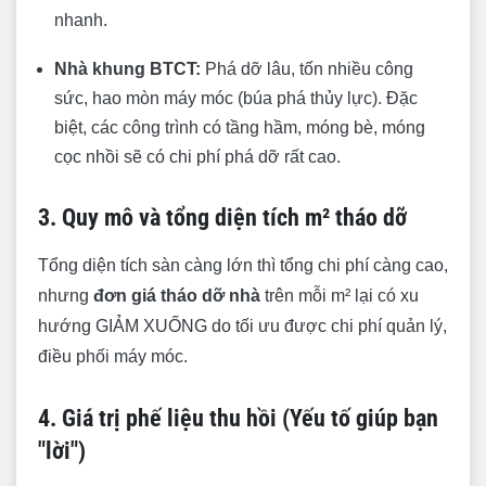
nhanh.
Nhà khung BTCT:
Phá dỡ lâu, tốn nhiều công
sức, hao mòn máy móc (búa phá thủy lực). Đặc
biệt, các công trình có tầng hầm, móng bè, móng
cọc nhồi sẽ có chi phí phá dỡ rất cao.
3. Quy mô và tổng diện tích m² tháo dỡ
Tổng diện tích sàn càng lớn thì tổng chi phí càng cao,
nhưng
đơn giá tháo dỡ nhà
trên mỗi m² lại có xu
hướng GIẢM XUỐNG do tối ưu được chi phí quản lý,
điều phối máy móc.
4. Giá trị phế liệu thu hồi (Yếu tố giúp bạn
"lời")