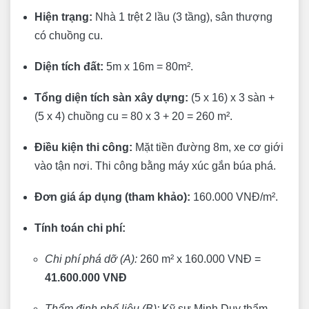
Hiện trạng:
Nhà 1 trệt 2 lầu (3 tầng), sân thượng
có chuồng cu.
Diện tích đất:
5m x 16m = 80m².
Tổng diện tích sàn xây dựng:
(5 x 16) x 3 sàn +
(5 x 4) chuồng cu = 80 x 3 + 20 = 260 m².
Điều kiện thi công:
Mặt tiền đường 8m, xe cơ giới
vào tận nơi. Thi công bằng máy xúc gắn búa phá.
Đơn giá áp dụng (tham khảo):
160.000 VNĐ/m².
Tính toán chi phí:
Chi phí phá dỡ (A):
260 m² x 160.000 VNĐ =
41.600.000 VNĐ
Thẩm định phế liệu (B):
Kỹ sư Minh Duy thẩm