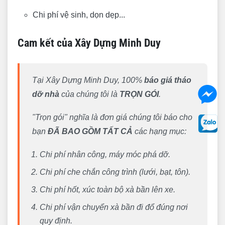
Chi phí vệ sinh, dọn dẹp...
Cam kết của Xây Dựng Minh Duy
Tại Xây Dựng Minh Duy, 100%
báo giá tháo
dỡ nhà
của chúng tôi là
TRỌN GÓI
.
"Trọn gói" nghĩa là đơn giá chúng tôi báo cho
bạn
ĐÃ BAO GỒM TẤT CẢ
các hạng mục:
Chi phí nhân công, máy móc phá dỡ.
Chi phí che chắn công trình (lưới, bạt, tôn).
Chi phí hốt, xúc toàn bộ xà bần lên xe.
Chi phí vận chuyển xà bần đi đổ đúng nơi
quy định.