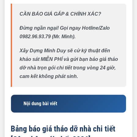
CẦN BÁO GIÁ GẤP & CHÍNH XÁC?
Đừng ngần ngại! Gọi ngay Hotline/Zalo
0982.96.93.79 (Mr. Minh).
Xây Dựng Minh Duy sẽ cử kỹ thuật đến
khảo sát MIỄN PHÍ và gửi bạn báo giá tháo
dỡ nhà trọn gói chi tiết trong vòng 24 giờ,
cam kết không phát sinh.
Nội dung bài viết
Bảng báo giá tháo dỡ nhà chi tiết [Cập nhật mới
nhất 2026]
Bảng báo giá tháo dỡ nhà chi tiết
1. Đơn giá tháo dỡ nhà theo m² sàn (Phương