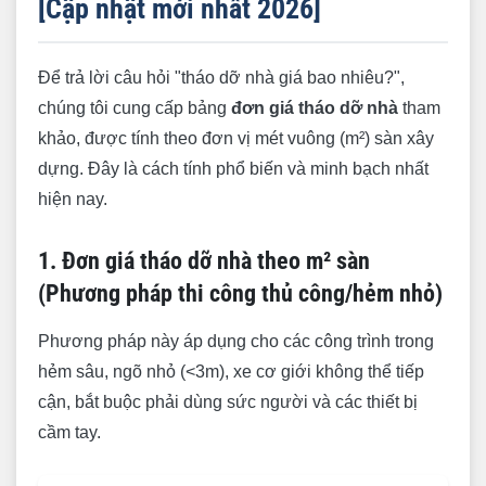
[Cập nhật mới nhất 2026]
pháp thi công thủ công/hẻm nhỏ)
2. Đơn giá tháo dỡ nhà theo m² sàn (Phương
Để trả lời câu hỏi "tháo dỡ nhà giá bao nhiêu?",
pháp thi công bằng máy móc)
chúng tôi cung cấp bảng
đơn giá tháo dỡ nhà
tham
7 Yếu tố "vàng" ảnh hưởng trực tiếp đến chi phí
khảo, được tính theo đơn vị mét vuông (m²) sàn xây
tháo dỡ nhà
dựng. Đây là cách tính phổ biến và minh bạch nhất
hiện nay.
Báo giá tháo dỡ nhà đã bao gồm chi phí thu dọn
xà bần chưa?
1. Đơn giá tháo dỡ nhà theo m² sàn
Cách tính chi phí tháo dỡ nhà thực tế
(Phương pháp thi công thủ công/hẻm nhỏ)
Cam kết vàng của Xây Dựng Minh Duy về báo
giá tháo dỡ nhà
Phương pháp này áp dụng cho các công trình trong
hẻm sâu, ngõ nhỏ (<3m), xe cơ giới không thể tiếp
Câu hỏi thường gặp (FAQ) về đơn giá tháo dỡ
cận, bắt buộc phải dùng sức người và các thiết bị
nhà
cầm tay.
Liên hệ nhận báo giá tháo dỡ nhà miễn phí ngay
hôm nay