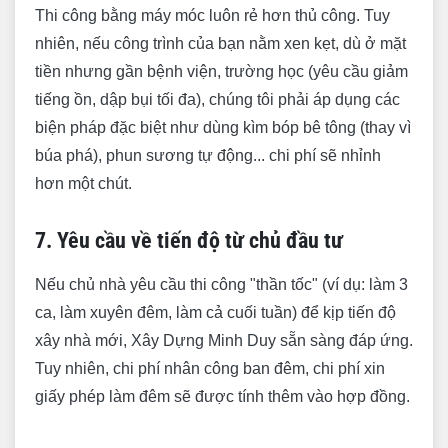
Thi công bằng máy móc luôn rẻ hơn thủ công. Tuy
nhiên, nếu công trình của bạn nằm xen kẹt, dù ở mặt
tiền nhưng gần bệnh viện, trường học (yêu cầu giảm
tiếng ồn, dập bụi tối đa), chúng tôi phải áp dụng các
biện pháp đặc biệt như dùng kìm bóp bê tông (thay vì
búa phá), phun sương tự động... chi phí sẽ nhỉnh
hơn một chút.
7. Yêu cầu về tiến độ từ chủ đầu tư
Nếu chủ nhà yêu cầu thi công "thần tốc" (ví dụ: làm 3
ca, làm xuyên đêm, làm cả cuối tuần) để kịp tiến độ
xây nhà mới, Xây Dựng Minh Duy sẵn sàng đáp ứng.
Tuy nhiên, chi phí nhân công ban đêm, chi phí xin
giấy phép làm đêm sẽ được tính thêm vào hợp đồng.