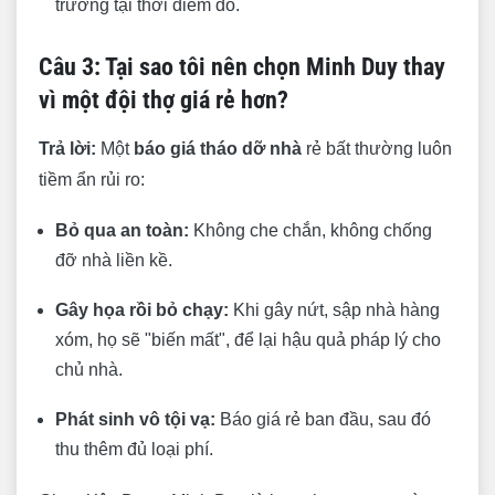
trường tại thời điểm đó.
Câu 3: Tại sao tôi nên chọn Minh Duy thay
vì một đội thợ giá rẻ hơn?
Trả lời:
Một
báo giá tháo dỡ nhà
rẻ bất thường luôn
tiềm ẩn rủi ro:
Bỏ qua an toàn:
Không che chắn, không chống
đỡ nhà liền kề.
Gây họa rồi bỏ chạy:
Khi gây nứt, sập nhà hàng
xóm, họ sẽ "biến mất", để lại hậu quả pháp lý cho
chủ nhà.
Phát sinh vô tội vạ:
Báo giá rẻ ban đầu, sau đó
thu thêm đủ loại phí.