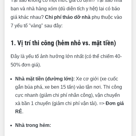
Tại sao không có một mức giá cố định? Tại sao nhà
bạn và nhà hàng xóm (dù diện tích y hệt) lại có báo
giá khác nhau?
Chi phí tháo dỡ nhà
phụ thuộc vào
7 yếu tố "vàng" sau đây:
1. Vị trí thi công (hẻm nhỏ vs. mặt tiền)
Đây là yếu tố ảnh hưởng lớn nhất (có thể chiếm 40-
50% đơn giá).
Nhà mặt tiền (đường lớn):
Xe cơ giới (xe cuốc
gắn búa phá, xe ben 15 tấn) vào tận nơi. Thi công
cực nhanh (giảm chi phí nhân công), vận chuyển
xà bần 1 chuyến (giảm chi phí vận tải). =>
Đơn giá
RẺ
.
Nhà trong hẻm: