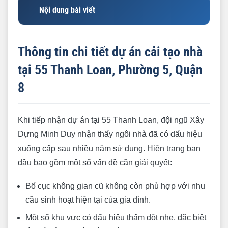
Nội dung bài viết
Thông tin chi tiết dự án cải tạo nhà tại 55 Thanh
Loan, Phường 5, Quận 8
Thông tin chi tiết dự án cải tạo nhà
Những thách thức và giải pháp của Xây Dựng
tại 55 Thanh Loan, Phường 5, Quận
Minh Duy
8
Các hạng mục thi công chính
Hình ảnh thực tế thi công và hoàn thiện
Khi tiếp nhận dự án tại 55 Thanh Loan, đội ngũ Xây
Xây Dựng Minh Duy: Đối tác tin cậy cho mọi
Dựng Minh Duy nhận thấy ngôi nhà đã có dấu hiệu
công trình sửa chữa tại Quận 8
xuống cấp sau nhiều năm sử dụng. Hiện trạng ban
đầu bao gồm một số vấn đề cần giải quyết:
Kinh nghiệm và sự chuyên nghiệp
Lắng nghe và đồng hành cùng khách hàng
Bố cục không gian cũ không còn phù hợp với nhu
Dịch vụ sửa nhà trọn gói toàn diện
cầu sinh hoạt hiện tại của gia đình.
Tham khảo chi phí sửa chữa nhà trọn gói tại
Một số khu vực có dấu hiệu thấm dột nhẹ, đặc biệt