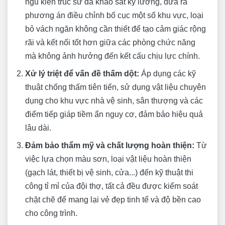
ngũ kiến trúc sư đã khảo sát kỹ lưỡng, đưa ra
phương án điều chỉnh bố cục một số khu vực, loại
bỏ vách ngăn không cần thiết để tạo cảm giác rộng
rãi và kết nối tốt hơn giữa các phòng chức năng
mà không ảnh hưởng đến kết cấu chịu lực chính.
Xử lý triệt để vấn đề thấm dột:
Áp dụng các kỹ
thuật chống thấm tiên tiến, sử dụng vật liệu chuyên
dụng cho khu vực nhà vệ sinh, sân thượng và các
điểm tiếp giáp tiềm ẩn nguy cơ, đảm bảo hiệu quả
lâu dài.
Đảm bảo thẩm mỹ và chất lượng hoàn thiện:
Từ
việc lựa chọn màu sơn, loại vật liệu hoàn thiện
(gạch lát, thiết bị vệ sinh, cửa...) đến kỹ thuật thi
công tỉ mỉ của đội thợ, tất cả đều được kiểm soát
chặt chẽ để mang lại vẻ đẹp tinh tế và độ bền cao
cho công trình.