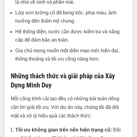
Quận 8
là nhà vệ sinh và phần mái.
Quy trình làm việc chuyên nghiệp và minh bạch
Lớp sơn tường cũ đã bong tróc, phai màu, ảnh
hưởng đến thẩm mỹ chung.
của Xây Dựng Minh Duy
Hệ thống điện, nước cần được kiểm tra và nâng
Liên hệ Xây Dựng Minh Duy để nhận tư vấn và
cấp để đảm bảo an toàn.
báo giá miễn phí
Gia chủ mong muốn một diện mạo mới hiện đại,
thông thoáng và tối ưu công năng hơn.
Những thách thức và giải pháp của Xây
Dựng Minh Duy
Mỗi công trình cải tạo đều có những bài toán riêng
cần lời giải tối ưu. Với dự án này, chúng tôi đã đối
mặt và xử lý hiệu quả các thách thức:
Tối ưu không gian trên nền hiện trạng cũ:
Đội