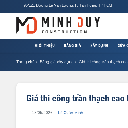
95/121 Đường Lê Văn Lương, P. Tân Hưng, TP.HCM
T
GIỚI THIỆU
BẢNG GIÁ
XÂY DỰNG
SỬA 
Trang chủ
Bảng giá xây dựng
Giá thi công trần thạch ca
Giá thi công trần thạch cao
18/05/2026
Lê Xuân Minh