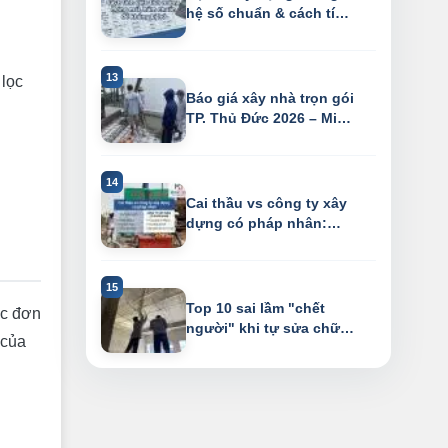
hệ số chuẩn & cách tính
diện tích ...
 lọc
Báo giá xây nhà trọn gói
TP. Thủ Đức 2026 – Miễn
phí th...
Cai thầu vs công ty xây
dựng có pháp nhân:
Phân tích 7 ...
Top 10 sai lầm "chết
ợc đơn
người" khi tự sửa chữa
của
nhà