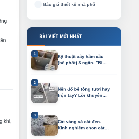
Báo giá thiết kế nhà phố
công
BÀI VIẾT MỚI NHẤT
rần
Kỹ thuật xây hầm cầu
(bể phốt) 3 ngăn: "Bí
kíp" chống h...
Nên đổ bê tông tươi hay
trộn tay? Lời khuyên
"gan ruột"...
g khí,
Cát vàng và cát đen:
Kinh nghiệm chọn cát
đá xây dựng "...