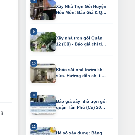
Xây Nhà Trọn Gói Huyện
Hóc Môn: Báo Giá & Quy
Trình Chu...
Xây nhà trọn gói Quận
12 (Cũ) - Báo giá chi tiết
2026
Khảo sát nhà trước khi
sửa: Hướng dẫn chi tiết
& checkl...
Báo giá xây nhà trọn gói
quận Tân Phú (Cũ) 2026
ng
– Tiết ...
Hệ số xây dựng: Bảng