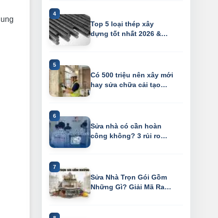
 ung
Top 5 loại thép xây
dựng tốt nhất 2026 &
vạch trần chiê...
Có 500 triệu nên xây mới
hay sửa chữa cải tạo
nhà cũ?
Sửa nhà có cần hoàn
công không? 3 rủi ro
"chết người" k...
Sửa Nhà Trọn Gói Gồm
Những Gì? Giải Mã Ranh
Giới "Xây D...