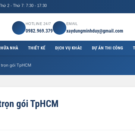
hứ 2 - Thứ 7: 7:30 - 17:30
HOTLINE 24/7
EMAIL
0982.969.379
xaydungminhduy@gmail.com
CHỮA NHÀ
THIẾT KẾ
DỊCH VỤ KHÁC
DỰ ÁN THI CÔNG
T
o trọn gói TpHCM
 trọn gói TpHCM