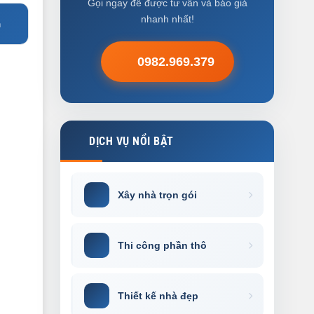
Gọi ngay để được tư vấn và báo giá
nhanh nhất!
n
0982.969.379
DỊCH VỤ NỔI BẬT
Xây nhà trọn gói
Thi công phần thô
Thiết kế nhà đẹp