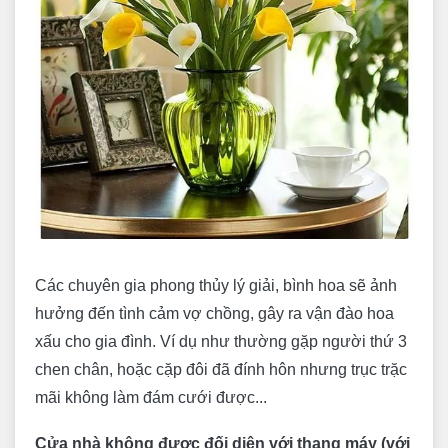
Các chuyên gia phong thủy lý giải, bình hoa sẽ ảnh
hưởng đến tình cảm vợ chồng, gây ra vận đào hoa
xấu cho gia đình. Ví dụ như thường gặp người thứ 3
chen chân, hoặc cặp đôi đã đính hôn nhưng trục trặc
mãi không làm đám cưới được...
Cửa nhà không được đối diện với thang máy (với