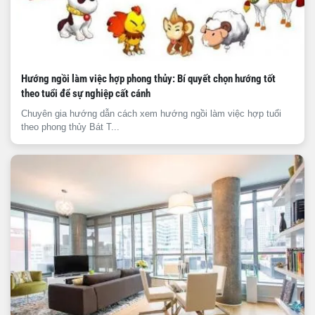
Hướng ngồi làm việc hợp phong thủy: Bí quyết chọn hướng tốt
theo tuổi để sự nghiệp cất cánh
Chuyên gia hướng dẫn cách xem hướng ngồi làm việc hợp tuổi
theo phong thủy Bát T...