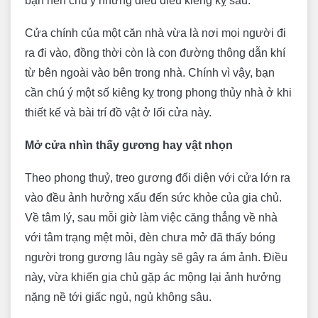
bạn nên chú ý những điều điều kiêng kỵ sau.
Cửa chính của một căn nhà vừa là nơi mọi người đi
ra đi vào, đồng thời còn là con đường thông dẫn khí
từ bên ngoài vào bên trong nhà. Chính vì vậy, bạn
cần chú ý một số kiêng kỵ trong phong thủy nhà ở khi
thiết kế và bài trí đồ vật ở lối cửa này.
Mở cửa nhìn thấy gương hay vật nhọn
Theo phong thuỷ, treo gương đối diện với cửa lớn ra
vào đều ảnh hưởng xấu đến sức khỏe của gia chủ.
Về tâm lý, sau mỗi giờ làm việc căng thẳng về nhà
với tâm trạng mệt mỏi, đèn chưa mở đã thấy bóng
người trong gương lâu ngày sẽ gây ra ám ảnh. Điều
này, vừa khiến gia chủ gặp ác mộng lại ảnh hưởng
nặng nề tới giấc ngủ, ngủ không sâu.