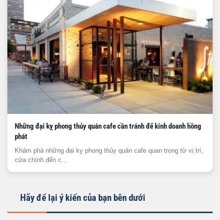
Những đại kỵ phong thủy quán cafe cần tránh để kinh doanh hồng
phát
Khám phá những đại kỵ phong thủy quán cafe quan trọng từ vị trí,
cửa chính đến c...
Hãy để lại ý kiến của bạn bên dưới