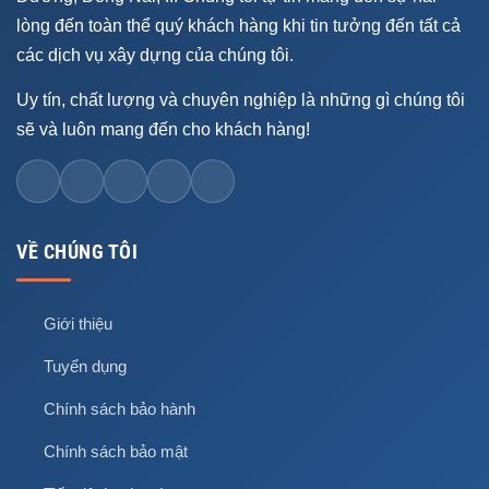
lòng đến toàn thể quý khách hàng khi tin tưởng đến tất cả
các dịch vụ xây dựng của chúng tôi.
Uy tín, chất lượng và chuyên nghiệp là những gì chúng tôi
sẽ và luôn mang đến cho khách hàng!
VỀ CHÚNG TÔI
Giới thiệu
Tuyển dụng
Chính sách bảo hành
Chính sách bảo mật