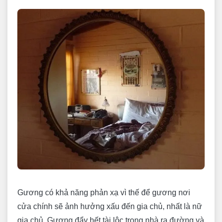
Gương có khả năng phản xạ vì thế để gương nơi
cửa chính sẽ ảnh hưởng xấu đến gia chủ, nhất là nữ
gia chủ. Gương đẩy hết tài lộc trong nhà ra đường và