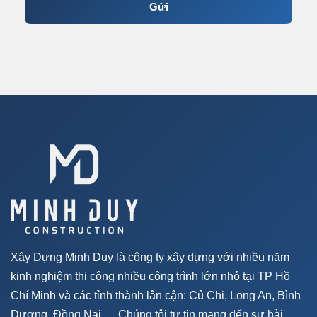
Gửi
Xây Dựng Minh Duy là công ty xây dựng với nhiều năm
kinh nghiệm thi công nhiều công trình lớn nhỏ tại TP Hồ
Chí Minh và các tỉnh thành lân cận: Củ Chi, Long An, Bình
Dương, Đồng Nai, ... Chúng tôi tự tin mang đến sự hài