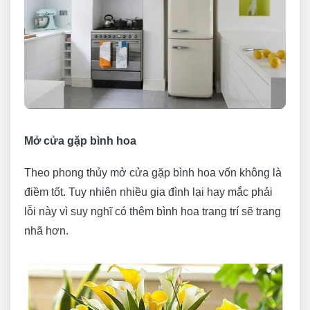
Mở cửa gặp bình hoa
Theo phong thủy mở cửa gặp bình hoa vốn không là
điềm tốt. Tuy nhiên nhiều gia đình lại hay mắc phải
lỗi này vì suy nghĩ có thêm bình hoa trang trí sẽ trang
nhã hơn.