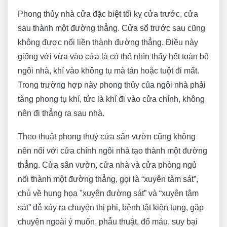
Phong thủy nhà cửa đặc biệt tối kỵ cửa trước, cửa
sau thành một đường thẳng. Cửa sổ trước sau cũng
không được nối liền thành đường thẳng. Điều này
giống với vừa vào cửa là có thể nhìn thấy hết toàn bộ
ngôi nhà, khí vào không tụ mà tán hoặc tuột đi mất.
Trong trường hợp này phong thủy của ngôi nhà phải
tàng phong tụ khí, tức là khí đi vào cửa chính, không
nên đi thẳng ra sau nhà.
Theo thuật phong thuỷ cửa sân vườn cũng không
nên nối với cửa chính ngôi nhà tạo thành một đường
thẳng. Cửa sân vườn, cửa nhà và cửa phòng ngủ
nối thành một đường thẳng, gọi là “xuyên tâm sát”,
chủ về hung họa "xuyên đường sát” và “xuyên tâm
sát” dễ xảy ra chuyện thị phi, bệnh tật kiện tụng, gặp
chuyện ngoài ý muốn, phẫu thuật, đổ máu, suy bại