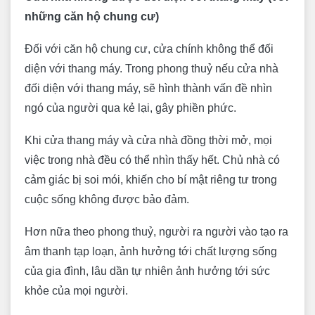
những căn hộ chung cư)
Đối với căn hộ chung cư, cửa chính không thể đối
diện với thang máy. Trong phong thuỷ nếu cửa nhà
đối diện với thang máy, sẽ hình thành vấn đề nhìn
ngó của người qua kẻ lại, gây phiền phức.
Khi cửa thang máy và cửa nhà đồng thời mở, mọi
việc trong nhà đều có thể nhìn thấy hết. Chủ nhà có
cảm giác bị soi mói, khiến cho bí mật riêng tư trong
cuộc sống không được bảo đảm.
Hơn nữa theo phong thuỷ, người ra người vào tạo ra
âm thanh tạp loạn, ảnh hưởng tới chất lượng sống
của gia đình, lâu dần tự nhiên ảnh hưởng tới sức
khỏe của mọi người.