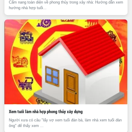
Cẩm nang toàn diện về phong thủy trong xây nhà: Hướng dẫn xem
hướng nhà hợp tuổi...
Xem tuổi làm nhà hợp phong thủy xây dựng
Người xưa có câu "lấy vợ xem tuổi đàn bà, làm nhà xem tuổi đàn
ông" để thấy xem ...