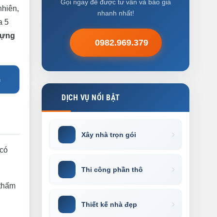
Gọi ngay để được tư vấn và báo giá
nhiên,
nhanh nhất!
a 5
Dựng
0982.969.379
n
DỊCH VỤ NỔI BẬT
Xây nhà trọn gói
 có
Thi công phần thô
 thấm
Thiết kế nhà đẹp