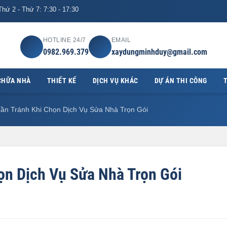
hứ 2 - Thứ 7: 7:30 - 17:30
HOTLINE 24/7
EMAIL
0982.969.379
xaydungminhduy@gmail.com
CHỮA NHÀ
THIẾT KẾ
DỊCH VỤ KHÁC
DỰ ÁN THI CÔNG
T
ần Tránh Khi Chọn Dịch Vụ Sửa Nhà Trọn Gói
ọn Dịch Vụ Sửa Nhà Trọn Gói