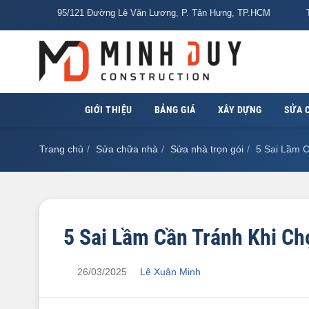
95/121 Đường Lê Văn Lương, P. Tân Hưng, TP.HCM
T
GIỚI THIỆU
BẢNG GIÁ
XÂY DỰNG
SỬA 
Trang chủ
Sửa chữa nhà
Sửa nhà trọn gói
5 Sai Lầm C
5 Sai Lầm Cần Tránh Khi Ch
26/03/2025
Lê Xuân Minh