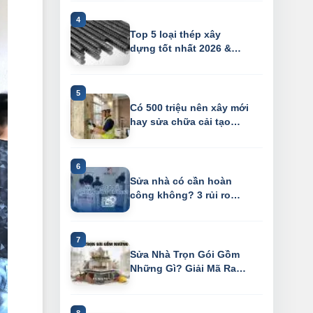
Top 5 loại thép xây
dựng tốt nhất 2026 &
vạch trần chiê...
Có 500 triệu nên xây mới
hay sửa chữa cải tạo
nhà cũ?
Sửa nhà có cần hoàn
công không? 3 rủi ro
"chết người" k...
Sửa Nhà Trọn Gói Gồm
Những Gì? Giải Mã Ranh
Giới "Xây D...