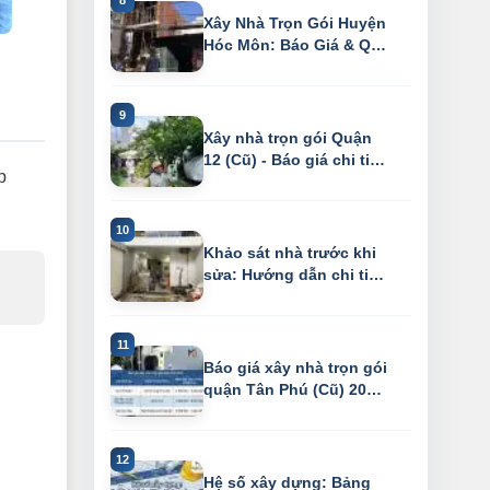
Xây Nhà Trọn Gói Huyện
Hóc Môn: Báo Giá & Quy
Trình Chu...
Xây nhà trọn gói Quận
12 (Cũ) - Báo giá chi tiết
p
2026
Khảo sát nhà trước khi
sửa: Hướng dẫn chi tiết
& checkl...
Báo giá xây nhà trọn gói
quận Tân Phú (Cũ) 2026
– Tiết ...
Hệ số xây dựng: Bảng