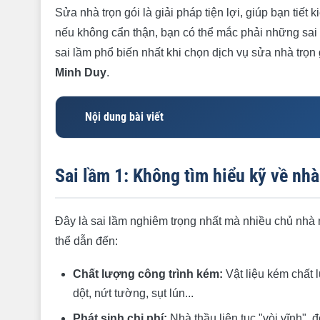
Sửa nhà trọn gói là giải pháp tiện lợi, giúp bạn tiết
nếu không cẩn thận, bạn có thể mắc phải những sai lầ
sai lầm phổ biến nhất khi chọn dịch vụ sửa nhà trọn
Minh Duy
.
Nội dung bài viết
Sai lầm 1: Không tìm hiểu kỹ về nhà thầu
Sai lầm 1: Không tìm hiểu kỹ về nhà
Sai lầm 2: Không có hợp đồng rõ ràng hoặc hợp đồ
Sai lầm 3: Không giám sát quá trình thi công
Đây là sai lầm nghiêm trọng nhất mà nhiều chủ nhà 
Sai lầm 4: Thay đổi thiết kế, vật liệu giữa chừng
thể dẫn đến:
Sai lầm 5: Thanh toán hết tiền trước khi công trình
Chất lượng công trình kém:
Vật liệu kém chất 
Xây Dựng Minh Duy: Giải pháp sửa nhà trọn gói uy
dột, nứt tường, sụt lún...
Liên hệ Xây Dựng Minh Duy
Phát sinh chi phí:
Nhà thầu liên tục "vòi vĩnh",