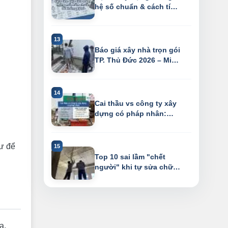
hệ số chuẩn & cách tính
diện tích ...
Báo giá xây nhà trọn gói
TP. Thủ Đức 2026 – Miễn
phí th...
Cai thầu vs công ty xây
dựng có pháp nhân:
Phân tích 7 ...
sư để
Top 10 sai lầm "chết
người" khi tự sửa chữa
nhà
a.