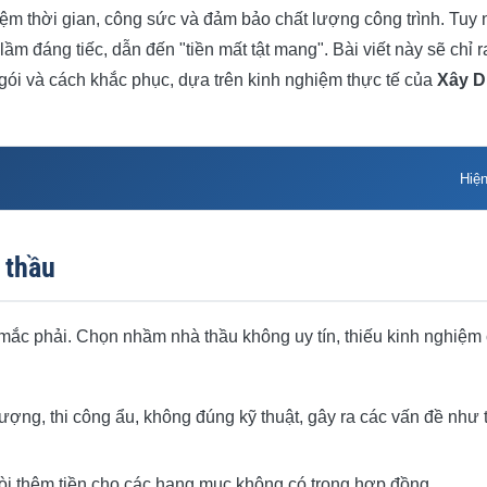
 kiệm thời gian, công sức và đảm bảo chất lượng công trình. Tuy 
m đáng tiếc, dẫn đến "tiền mất tật mang". Bài viết này sẽ chỉ r
 gói và cách khắc phục, dựa trên kinh nghiệm thực tế của
Xây 
Hiệ
 thầu
ng quá sơ sài
mắc phải. Chọn nhầm nhà thầu không uy tín, thiếu kinh nghiệm
 hoàn thành
lượng, thi công ẩu, không đúng kỹ thuật, gây ra các vấn đề như
 tín, chuyên nghiệp
 đòi thêm tiền cho các hạng mục không có trong hợp đồng.