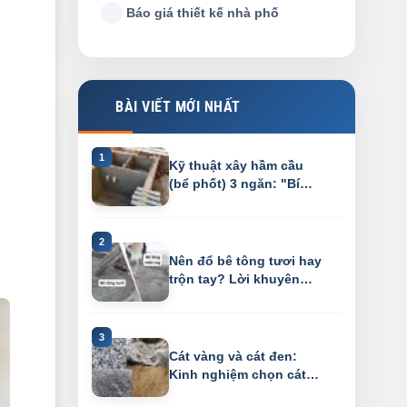
Báo giá thiết kế nhà phố
BÀI VIẾT MỚI NHẤT
Kỹ thuật xây hầm cầu
(bể phốt) 3 ngăn: "Bí
kíp" chống h...
Nên đổ bê tông tươi hay
trộn tay? Lời khuyên
"gan ruột"...
Cát vàng và cát đen:
Kinh nghiệm chọn cát
đá xây dựng "...